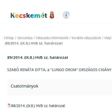
Ugrás
a
tartalomra
Kecskemét Város Honlapja
Címlap
Városháza
Választási információk
Korábbi választások
Helyi
89/2014. (IX.8.) HVB sz. határozat
89/2014. (IX.8.) HVB sz. határozat
SZABÓ RENÁTA DITTA, a "LUNGO DROM" ORSZÁGOS CIGÁNY ÉRDE
Csatolmányok
pdf csatolmány:
88/2014. (IX.8.) HVB sz. határozat