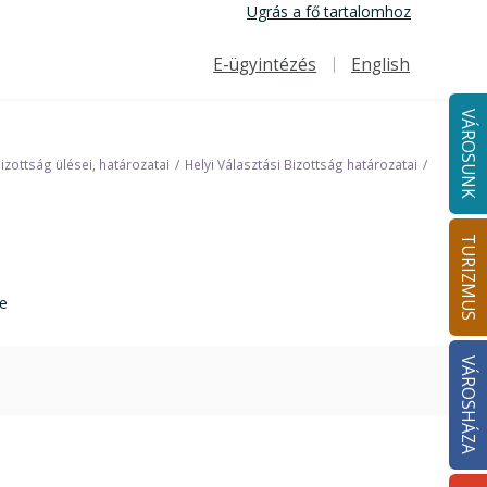
Ugrás a fő tartalomhoz
E-ügyintézés
English
Felső navigáció
VÁROSUNK
Bizottság ülései, határozatai
Helyi Választási Bizottság határozatai
TURIZMUS
e
VÁROSHÁZA