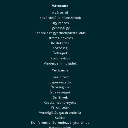
Városunk
A városról
Közérdekű telefonszámok
Ügyintézés
Egészségügy
Szociális és gyermekjóléti ellátás
Oktatás, nevelés
Közlekedés
Közösség
Életképek
Koronavírus
Minden, ami hulladék
Turizmus
Tourinform
Idegenvezetők
Örökségünk
Érdekességek
Élmények
Kecskemét környéke
Városi séták
Vendéglátás, gasztronómia
Szállás
Konferencia- és rendezvényturizmus
Hasznos infók