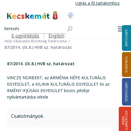
Ugrás
Ugrás a fő tartalomhoz
a
tartalomra
Kecskemét Város Honlapja
Címlap
Városháza
Választási információk
Korábbi választások
Keresés
Helyi önkormányzati képviselők és polgármester választás 2014
Men
VÁROSUNK
Helyi Választási Bizottság ülései, határozatai
E-ügyintézés
English
Felső navigáció
Helyi Választási Bizottság határozatai
87/2014. (IX.8.) HVB sz. határozat
TURIZMUS
87/2014. (IX.8.) HVB sz. határozat
VINCZE NORBERT, az ARMÉNIA NÉPE KULTURÁLIS
EGYESÜLET, a KILIKIA KULTURÁLIS EGYESÜLET és az
VÁROSHÁZA
RMÉNY IFJÚSÁGI EGYESÜLET közös jelöltje
nyilvántartásba vétele
K
E
C
S
K
E
M
É
T
I
Í
R
E
Csatolmányok
H
K