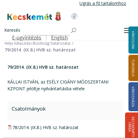
Ugrás
Ugrás a fő tartalomhoz
a
tartalomra
Kecskemét Város Honlapja
Címlap
Városháza
Választási információk
Korábbi választások
Keresés
Helyi önkormányzati képviselők és polgármester választás 2014
Men
VÁROSUNK
Helyi Választási Bizottság ülései, határozatai
E-ügyintézés
English
Felső navigáció
Helyi Választási Bizottság határozatai
79/2014. (IX.8.) HVB sz. határozat
TURIZMUS
79/2014. (IX.8.) HVB sz. határozat
KÁLLAI ISTVÁN, az ESÉLY CIGÁNY MÓDSZERTANI
KZPONT jelöltje nyilvántartásba vétele
VÁROSHÁZA
Csatolmányok
K
E
C
S
K
E
M
É
T
I
Í
R
E
H
K
pdf csatolmány:
78/2014. (IX.8.) HVB sz. határozat