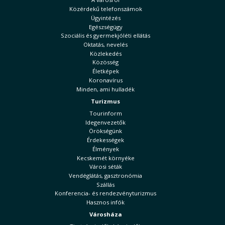
Közérdekű telefonszámok
Ügyintézés
Egészségügy
Szociális és gyermekjóléti ellátás
Oktatás, nevelés
Közlekedés
Közösség
Életképek
Koronavírus
Minden, ami hulladék
Turizmus
Tourinform
Idegenvezetők
Örökségünk
Érdekességek
Élmények
Kecskemét környéke
Városi séták
Vendéglátás, gasztronómia
Szállás
Konferencia- és rendezvényturizmus
Hasznos infók
Városháza