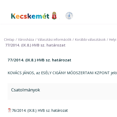
Ugrás
a
tartalomra
Kecskemét Város Honlapja
Címlap
Városháza
Választási információk
Korábbi választások
Helyi
77/2014. (IX.8.) HVB sz. határozat
77/2014. (IX.8.) HVB sz. határozat
KOVÁCS JÁNOS, az ESÉLY CIGÁNY MÓDSZERTANI KZPONT jelöltje
Csatolmányok
pdf csatolmány:
76/2014. (IX.8.) HVB sz. határozat