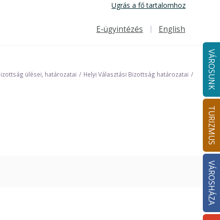
Ugrás a fő tartalomhoz
E-ügyintézés
English
Felső navigáció
VÁROSUNK
Bizottság ülései, határozatai
Helyi Választási Bizottság határozatai
TURIZMUS
VÁROSHÁZA