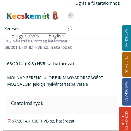
Ugrás
Ugrás a fő tartalomhoz
a
tartalomra
Kecskemét Város Honlapja
Címlap
Városháza
Választási információk
Korábbi választások
Keresés
Helyi önkormányzati képviselők és polgármester választás 2014
Men
VÁROSUNK
Helyi Választási Bizottság ülései, határozatai
E-ügyintézés
English
Felső navigáció
Helyi Választási Bizottság határozatai
68/2014. (IX.8.) HVB sz. határozat
TURIZMUS
68/2014. (IX.8.) HVB sz. határozat
MOLNÁR FERENC, a JOBBIK MAGYARORSZÁGÉRT
MOZGALOM jelöltje nyilvántartásba vétele
VÁROSHÁZA
Csatolmányok
K
E
C
S
K
E
M
É
T
I
Í
R
E
H
K
pdf csatolmány:
67/2014. (IX.8.) HVB sz. határozat