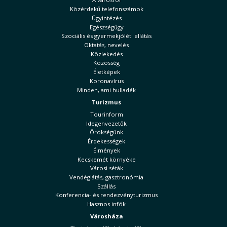
Közérdekű telefonszámok
Ügyintézés
Egészségügy
Szociális és gyermekjóléti ellátás
Oktatás, nevelés
Közlekedés
Közösség
Életképek
Koronavírus
Minden, ami hulladék
Turizmus
Tourinform
Idegenvezetők
Örökségünk
Érdekességek
Élmények
Kecskemét környéke
Városi séták
Vendéglátás, gasztronómia
Szállás
Konferencia- és rendezvényturizmus
Hasznos infók
Városháza