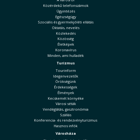
Közérdekű telefonszámok
Ügyintézés
Egészségügy
Szociális és gyermekjóléti ellátás
Oktatás, nevelés
Közlekedés
Közösség
Életképek
Koronavírus
Minden, ami hulladék
Turizmus
Tourinform
Idegenvezetők
Örökségünk
Érdekességek
Élmények
Kecskemét környéke
Városi séták
Vendéglátás, gasztronómia
Szállás
Konferencia- és rendezvényturizmus
Hasznos infók
Városháza