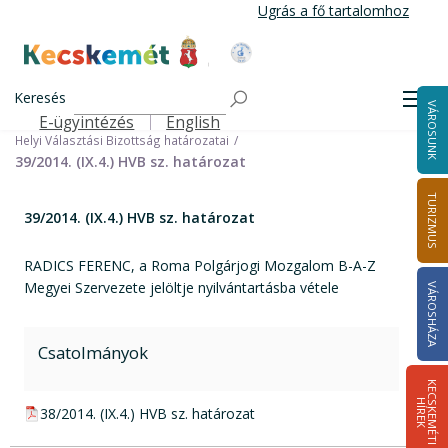
Ugrás
Ugrás a fő tartalomhoz
a
tartalomra
Kecskemét Város Honlapja
Címlap
Városháza
Választási információk
Korábbi választások
Keresés
Helyi önkormányzati képviselők és polgármester választás 2014
Men
VÁROSUNK
Helyi Választási Bizottság ülései, határozatai
E-ügyintézés
English
Felső navigáció
Helyi Választási Bizottság határozatai
39/2014. (IX.4.) HVB sz. határozat
TURIZMUS
39/2014. (IX.4.) HVB sz. határozat
RADICS FERENC, a Roma Polgárjogi Mozgalom B-A-Z
Megyei Szervezete jelöltje nyilvántartásba vétele
VÁROSHÁZA
Csatolmányok
K
E
C
S
K
E
M
É
T
I
Í
R
E
H
K
pdf csatolmány:
38/2014. (IX.4.) HVB sz. határozat