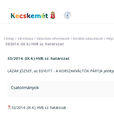
Ugrás
a
tartalomra
Kecskemét Város Honlapja
Címlap
Városháza
Választási információk
Korábbi választások
Helyi
33/2014. (IX.4.) HVB sz. határozat
33/2014. (IX.4.) HVB sz. határozat
LÁZÁR JÓZSEF, az EGYÜTT - A KORSZAKVÁLTÓK PÁRTJA jelöltje n
Csatolmányok
pdf csatolmány:
32/2014. (IX.4.) HVB sz. határozat