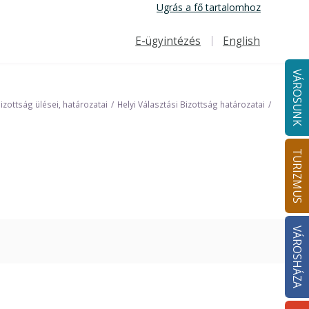
Ugrás a fő tartalomhoz
E-ügyintézés
English
Felső navigáció
VÁROSUNK
Bizottság ülései, határozatai
Helyi Választási Bizottság határozatai
TURIZMUS
VÁROSHÁZA