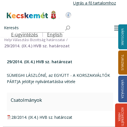
Ugrás
Ugrás a fő tartalomhoz
a
tartalomra
Kecskemét Város Honlapja
Címlap
Városháza
Választási információk
Korábbi választások
Keresés
Helyi önkormányzati képviselők és polgármester választás 2014
Men
VÁROSUNK
Helyi Választási Bizottság ülései, határozatai
E-ügyintézés
English
Felső navigáció
Helyi Választási Bizottság határozatai
29/2014. (IX.4.) HVB sz. határozat
TURIZMUS
29/2014. (IX.4.) HVB sz. határozat
SÜMEGHI LÁSZLÓNÉ, az EGYÜTT - A KORSZAKVÁLTÓK
PÁRTJA jelöltje nyilvántartásba vétele
VÁROSHÁZA
Csatolmányok
K
E
C
S
K
E
M
É
T
I
Í
R
E
H
K
pdf csatolmány:
28/2014. (IX.4.) HVB sz. határozat