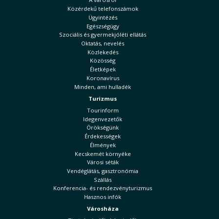
Közérdekű telefonszámok
Ügyintézés
Egészségügy
Szociális és gyermekjóléti ellátás
Oktatás, nevelés
Közlekedés
Közösség
Életképek
Koronavírus
Minden, ami hulladék
Turizmus
Tourinform
Idegenvezetők
Örökségünk
Érdekességek
Élmények
Kecskemét környéke
Városi séták
Vendéglátás, gasztronómia
Szállás
Konferencia- és rendezvényturizmus
Hasznos infók
Városháza