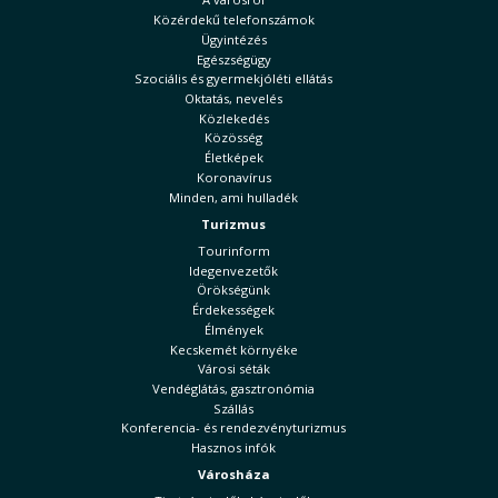
Közérdekű telefonszámok
Ügyintézés
Egészségügy
Szociális és gyermekjóléti ellátás
Oktatás, nevelés
Közlekedés
Közösség
Életképek
Koronavírus
Minden, ami hulladék
Turizmus
Tourinform
Idegenvezetők
Örökségünk
Érdekességek
Élmények
Kecskemét környéke
Városi séták
Vendéglátás, gasztronómia
Szállás
Konferencia- és rendezvényturizmus
Hasznos infók
Városháza