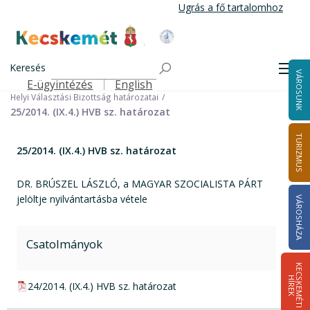
Ugrás
Ugrás a fő tartalomhoz
a
tartalomra
Kecskemét Város Honlapja
Címlap
Városháza
Választási információk
Korábbi választások
Keresés
Helyi önkormányzati képviselők és polgármester választás 2014
Men
VÁROSUNK
Helyi Választási Bizottság ülései, határozatai
E-ügyintézés
English
Felső navigáció
Helyi Választási Bizottság határozatai
25/2014. (IX.4.) HVB sz. határozat
TURIZMUS
25/2014. (IX.4.) HVB sz. határozat
DR. BRÚSZEL LÁSZLÓ, a MAGYAR SZOCIALISTA PÁRT
jelöltje nyilvántartásba vétele
VÁROSHÁZA
Csatolmányok
K
E
C
S
K
E
M
É
T
I
Í
R
E
H
K
pdf csatolmány:
24/2014. (IX.4.) HVB sz. határozat