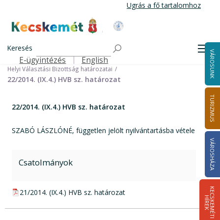
Ugrás
Ugrás a fő tartalomhoz
a
tartalomra
Kecskemét Város Honlapja
Címlap
Városháza
Választási információk
Korábbi választások
Keresés
Helyi önkormányzati képviselők és polgármester választás 2014
Men
VÁROSUNK
Helyi Választási Bizottság ülései, határozatai
E-ügyintézés
English
Felső navigáció
Helyi Választási Bizottság határozatai
22/2014. (IX.4.) HVB sz. határozat
TURIZMUS
22/2014. (IX.4.) HVB sz. határozat
SZABÓ LÁSZLÓNÉ, független jelölt nyilvántartásba vétele
VÁROSHÁZA
Csatolmányok
K
E
C
S
K
E
M
É
T
I
Í
R
E
pdf csatolmány:
21/2014. (IX.4.) HVB sz. határozat
H
K