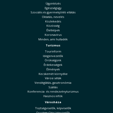
Ügyintézés
Egészségügy
Szociális és gyermekjóléti ellátás
Oktatás, nevelés
Közlekedés
Közösség
Életképek
Koronavírus
Minden, ami hulladék
Turizmus
Tourinform
Idegenvezetők
Örökségünk
Érdekességek
Élmények
Kecskemét környéke
Városi séták
Vendéglátás, gasztronómia
Szállás
Konferencia- és rendezvényturizmus
Hasznos infók
Városháza
Tisztségviselők, képviselők
Országgyűlési képviselők