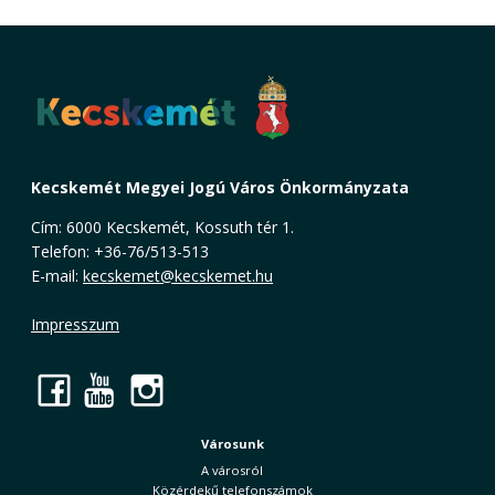
Kecskemét Megyei Jogú Város Önkormányzata
Cím: 6000 Kecskemét, Kossuth tér 1.
Telefon: +36-76/513-513
E-mail:
kecskemet@kecskemet.hu
Impresszum
Facebook
YouTube
Instagram
Városunk
A városról
Közérdekű telefonszámok