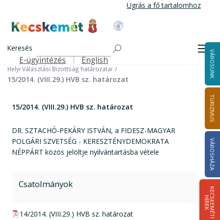
Ugrás
Ugrás a fő tartalomhoz
a
tartalomra
Kecskemét Város Honlapja
Címlap
Városháza
Választási információk
Korábbi választások
Keresés
Helyi önkormányzati képviselők és polgármester választás 2014
Men
VÁROSUNK
Helyi Választási Bizottság ülései, határozatai
E-ügyintézés
English
Felső navigáció
Helyi Választási Bizottság határozatai
15/2014. (VIII.29.) HVB sz. határozat
TURIZMUS
15/2014. (VIII.29.) HVB sz. határozat
DR. SZTACHÓ-PEKÁRY ISTVÁN, a FIDESZ-MAGYAR
POLGÁRI SZVETSÉG - KERESZTÉNYDEMOKRATA
VÁROSHÁZA
NÉPPÁRT közös jelöltje nyilvántartásba vétele
Csatolmányok
K
E
C
S
K
E
M
É
T
I
Í
R
E
H
K
pdf csatolmány:
14/2014. (VIII.29.) HVB sz. határozat