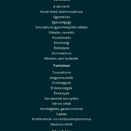
A városról
Közérdekű telefonszámok
Ügyintézés
Egészségügy
Szociális és gyermekjóléti ellátás
Oktatás, nevelés
Közlekedés
Közösség
Életképek
Koronavírus
Minden, ami hulladék
Turizmus
Tourinform
Idegenvezetők
Örökségünk
Érdekességek
Élmények
Kecskemét környéke
Városi séták
Vendéglátás, gasztronómia
Szállás
Konferencia- és rendezvényturizmus
Hasznos infók