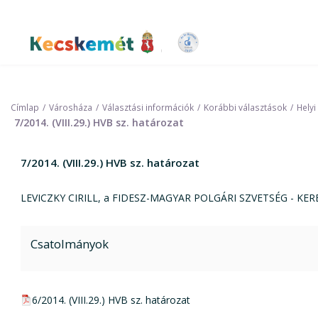
Ugrás
a
tartalomra
Kecskemét Város Honlapja
Címlap
Városháza
Választási információk
Korábbi választások
Helyi
7/2014. (VIII.29.) HVB sz. határozat
7/2014. (VIII.29.) HVB sz. határozat
LEVICZKY CIRILL, a FIDESZ-MAGYAR POLGÁRI SZVETSÉG - KERE
Csatolmányok
pdf csatolmány:
6/2014. (VIII.29.) HVB sz. határozat