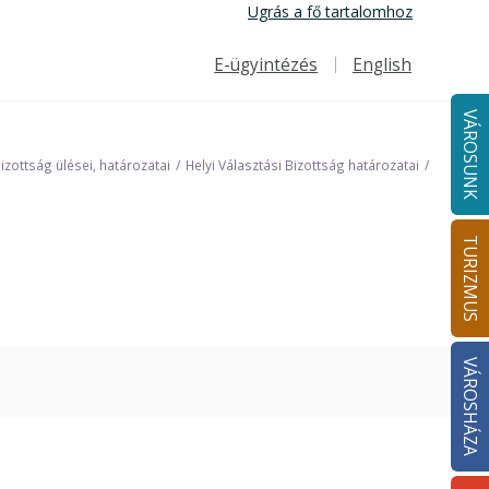
Ugrás a fő tartalomhoz
E-ügyintézés
English
Felső navigáció
VÁROSUNK
Bizottság ülései, határozatai
Helyi Választási Bizottság határozatai
TURIZMUS
e
VÁROSHÁZA