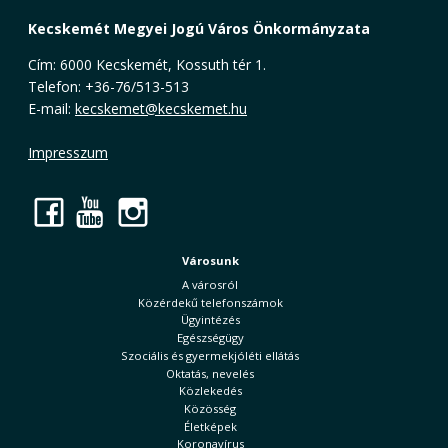
Kecskemét Megyei Jogú Város Önkormányzata
Cím: 6000 Kecskemét, Kossuth tér 1.
Telefon: +36-76/513-513
E-mail:
kecskemet@kecskemet.hu
Impresszum
Facebook
YouTube
Instagram
Városunk
A városról
Közérdekű telefonszámok
Ügyintézés
Egészségügy
Szociális és gyermekjóléti ellátás
Oktatás, nevelés
Közlekedés
Közösség
Életképek
Koronavírus