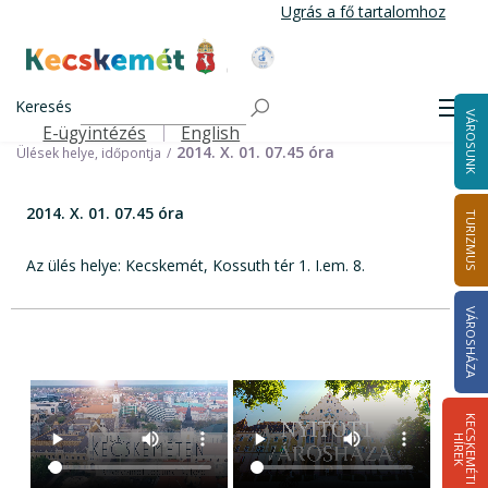
Ugrás
Ugrás a fő tartalomhoz
a
tartalomra
Kecskemét Város Honlapja
Címlap
Városháza
Választási információk
Korábbi választások
Keresés
Helyi önkormányzati képviselők és polgármester választás 2014
Men
VÁROSUNK
Helyi Választási Bizottság ülései, határozatai
E-ügyintézés
English
Felső navigáció
2014. X. 01. 07.45 óra
Ülések helye, időpontja
2014. X. 01. 07.45 óra
TURIZMUS
Az ülés helye: Kecskemét, Kossuth tér 1. I.em. 8.
VÁROSHÁZA
K
E
C
S
K
E
M
É
T
I
Í
R
E
H
K