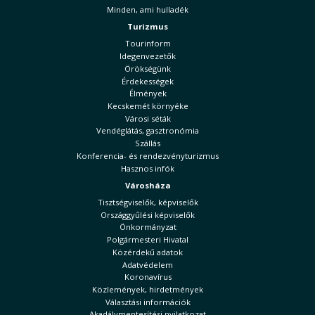
Minden, ami hulladék
Turizmus
Tourinform
Idegenvezetők
Örökségünk
Érdekességek
Élmények
Kecskemét környéke
Városi séták
Vendéglátás, gasztronómia
Szállás
Konferencia- és rendezvényturizmus
Hasznos infók
Városháza
Tisztségviselők, képviselők
Országgyűlési képviselők
Önkormányzat
Polgármesteri Hivatal
Közérdekű adatok
Adatvédelem
Koronavírus
Közlemények, hirdetmények
Választási információk
Akadálymentesítési nyilatkozat