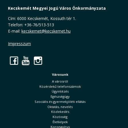
Kecskemét Megyei Jogú Város Önkormányzata
Cím: 6000 Kecskemét, Kossuth tér 1.
Telefon: +36-76/513-513
E-mail:
kecskemet@kecskemet.hu
Impresszum
Facebook
YouTube
Instagram
Városunk
A városról
Közérdekű telefonszámok
Ügyintézés
Egészségügy
Szociális és gyermekjóléti ellátás
Oktatás, nevelés
Közlekedés
Közösség
Életképek
Koronavírus