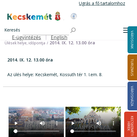
Ugrás
Ugrás a fő tartalomhoz
a
tartalomra
Kecskemét Város Honlapja
Címlap
Városháza
Választási információk
Korábbi választások
Keresés
Helyi önkormányzati képviselők és polgármester választás 2014
Men
VÁROSUNK
Helyi Választási Bizottság ülései, határozatai
E-ügyintézés
English
Felső navigáció
2014. IX. 12. 13.00 óra
Ülések helye, időpontja
2014. IX. 12. 13.00 óra
TURIZMUS
Az ülés helye: Kecskemét, Kossuth tér 1. I.em. 8.
VÁROSHÁZA
K
E
C
S
K
E
M
É
T
I
Í
R
E
H
K