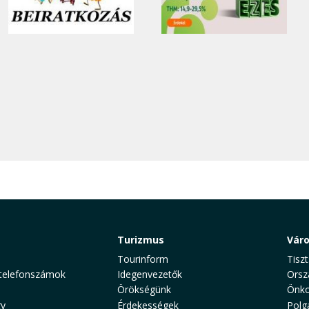
Turizmus
Vár
Tourinform
Tiszt
telefonszámok
Idegenvezetők
Orsz
Örökségünk
Önko
y
Érdekességek
Polg