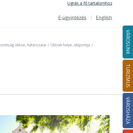
Ugrás a fő tartalomhoz
E-ügyintézés
English
Felső navigáció
VÁROSUNK
Bizottság ülései, határozatai
Ülések helye, időpontja
TURIZMUS
VÁROSHÁZA