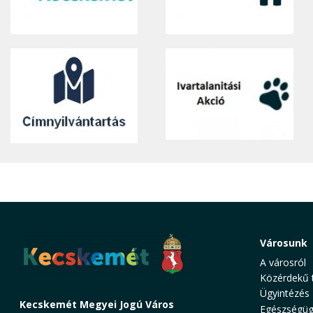
Városunk
A városról
Közérdekű 
Ügyintézés
Kecskemét Megyei Jogú Város
Egészségüg