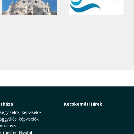
osháza
Kecskeméti Hírek
ségviselők, képviselők
ággyűlési képviselők
rmányzat
ármesteri Hivatal