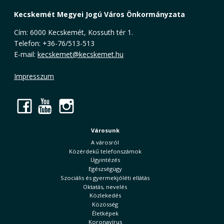
Kecskemét Megyei Jogú Város Önkormányzata
Cím: 6000 Kecskemét, Kossuth tér 1.
Telefon: +36-76/513-513
E-mail:
kecskemet@kecskemet.hu
Impresszum
Facebook
YouTube
Instagram
Városunk
A városról
Közérdekű telefonszámok
Ügyintézés
Egészségügy
Szociális és gyermekjóléti ellátás
Oktatás, nevelés
Közlekedés
Közösség
Életképek
Koronavírus