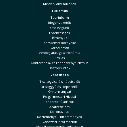
Minden, ami hulladék
Turizmus
Tourinform
Idegenvezetők
Örökségünk
Érdekességek
Élmények
Kecskemét környéke
Városi séták
Vendéglátás, gasztronómia
Szállás
Konferencia- és rendezvényturizmus
Hasznos infók
Városháza
Tisztségviselők, képviselők
Országgyűlési képviselők
Önkormányzat
Polgármesteri Hivatal
Közérdekű adatok
Adatvédelem
Koronavírus
Közlemények, hirdetmények
Választási információk
Akadálymentesítési nyilatkozat