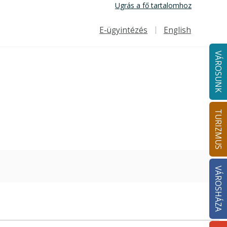
Ugrás a fő tartalomhoz
E-ügyintézés
English
Felső navigáció
VÁROSUNK
TURIZMUS
VÁROSHÁZA