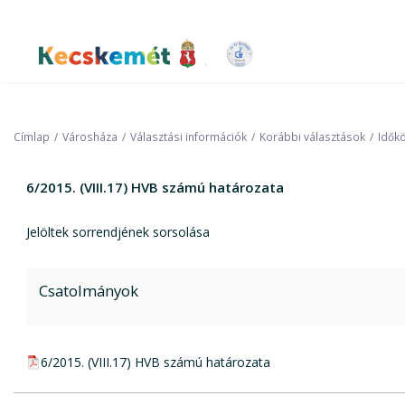
Ugrás
a
tartalomra
Kecskemét Város Honlapja
Címlap
Városháza
Választási információk
Korábbi választások
Időkö
6/2015. (VIII.17) HVB számú határozata
Jelöltek sorrendjének sorsolása
Csatolmányok
pdf csatolmány:
6/2015. (VIII.17) HVB számú határozata