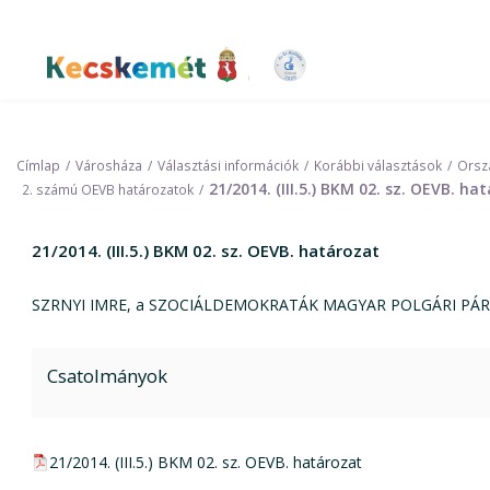
Ugrás
a
tartalomra
Kecskemét Város Honlapja
Címlap
Városháza
Választási információk
Korábbi választások
Orszá
21/2014. (III.5.) BKM 02. sz. OEVB. ha
2. számú OEVB határozatok
21/2014. (III.5.) BKM 02. sz. OEVB. határozat
SZRNYI IMRE, a SZOCIÁLDEMOKRATÁK MAGYAR POLGÁRI PÁRTJA j
Csatolmányok
pdf csatolmány:
21/2014. (III.5.) BKM 02. sz. OEVB. határozat