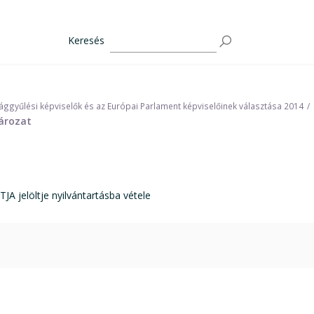
Keresés
ggyűlési képviselők és az Európai Parlament képviselőinek választása 2014
tározat
elöltje nyilvántartásba vétele