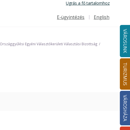
Ugrás a fő tartalomhoz
E-ügyintézés
English
Felső navigáció
VÁROSUNK
Országgyűlési Egyéni Választókerületi Választási Bizottság
TURIZMUS
VÁROSHÁZA