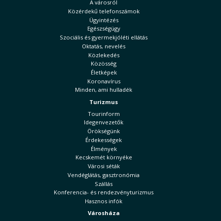
A városról
Közérdekű telefonszámok
Ügyintézés
Egészségügy
Szociális és gyermekjóléti ellátás
Oktatás, nevelés
Közlekedés
Közösség
Életképek
Koronavírus
Minden, ami hulladék
Turizmus
Tourinform
Idegenvezetők
Örökségünk
Érdekességek
Élmények
Kecskemét környéke
Városi séták
Vendéglátás, gasztronómia
Szállás
Konferencia- és rendezvényturizmus
Hasznos infók
Városháza