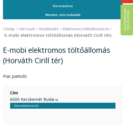
Koronavírus
I
K
V
Á
L
A
S
Z
T
Á
S
I
N
F
O
R
M
Á
C
I
Ó
Minden, ami hulladék
Címlap
Városunk
Közlekedés
Elektromos töltőállomások
E-mobi elektromos töltőállomás (Horváth Cirill tér)
E-mobi elektromos töltőállomás
(Horváth Cirill tér)
Piac parkoló.
Cím
6000 Kecskemét Budai u.
Útvonaltervezés