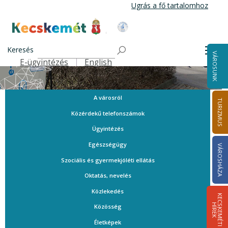
Ugrás
Ugrás a fő tartalomhoz
a
tartalomra
Kecskemét Város Honlapja
Keresés
Men
VÁROSUNK
E-ügyintézés
English
Felső navigáció
A városról
TURIZMUS
Közérdekű telefonszámok
Ügyintézés
Egészségügy
VÁROSHÁZA
Szociális és gyermekjóléti ellátás
Oktatás, nevelés
Közlekedés
K
E
C
S
K
E
M
É
T
I
Í
R
E
H
K
Közösség
Életképek