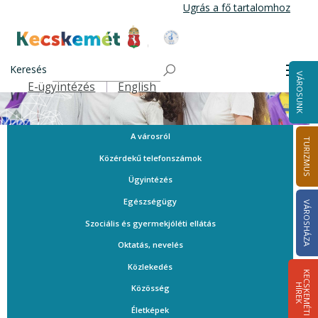
Ugrás
Ugrás a fő tartalomhoz
a
tartalomra
Kecskemét Város Honlapja
Keresés
Men
VÁROSUNK
E-ügyintézés
English
Felső navigáció
A városról
TURIZMUS
Közérdekű telefonszámok
Ügyintézés
Egészségügy
VÁROSHÁZA
Szociális és gyermekjóléti ellátás
Oktatás, nevelés
Közlekedés
K
E
C
S
K
E
M
É
T
I
Í
R
E
H
K
Közösség
Életképek