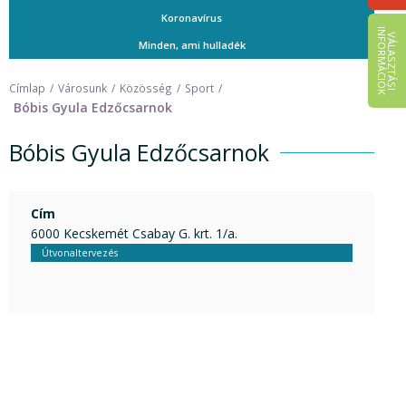
Koronavírus
I
K
V
Á
L
A
S
Z
T
Á
S
I
N
F
O
R
M
Á
C
I
Ó
Minden, ami hulladék
Címlap
Városunk
Közösség
Sport
Bóbis Gyula Edzőcsarnok
Bóbis Gyula Edzőcsarnok
Cím
6000 Kecskemét Csabay G. krt. 1/a.
Útvonaltervezés