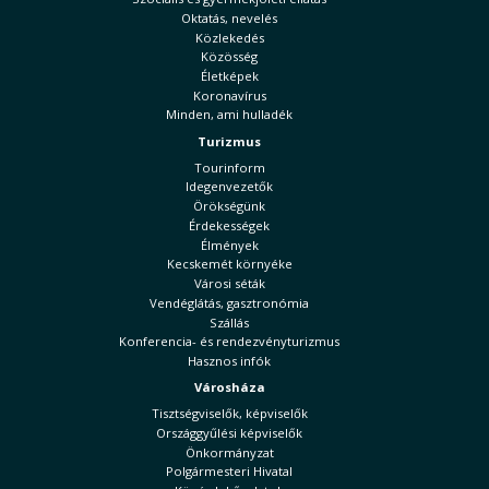
Oktatás, nevelés
Közlekedés
Közösség
Életképek
Koronavírus
Minden, ami hulladék
Turizmus
Tourinform
Idegenvezetők
Örökségünk
Érdekességek
Élmények
Kecskemét környéke
Városi séták
Vendéglátás, gasztronómia
Szállás
Konferencia- és rendezvényturizmus
Hasznos infók
Városháza
Tisztségviselők, képviselők
Országgyűlési képviselők
Önkormányzat
Polgármesteri Hivatal