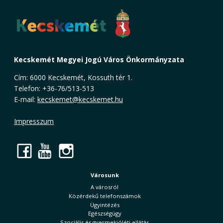
Kecskemét Megyei Jogú Város Önkormányzata
Cím: 6000 Kecskemét, Kossuth tér 1.
Telefon: +36-76/513-513
E-mail:
kecskemet@kecskemet.hu
Impresszum
Facebook
YouTube
Instagram
Városunk
A városról
Közérdekű telefonszámok
Ügyintézés
Egészségügy
Szociális és gyermekjóléti ellátás