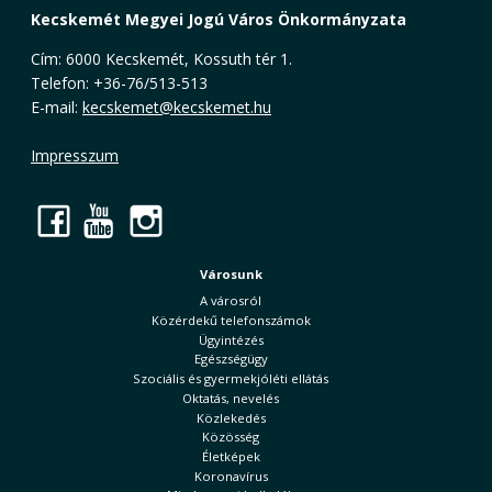
Kecskemét Megyei Jogú Város Önkormányzata
Cím: 6000 Kecskemét, Kossuth tér 1.
Telefon: +36-76/513-513
E-mail:
kecskemet@kecskemet.hu
Impresszum
Facebook
YouTube
Instagram
Városunk
A városról
Közérdekű telefonszámok
Ügyintézés
Egészségügy
Szociális és gyermekjóléti ellátás
Oktatás, nevelés
Közlekedés
Közösség
Életképek
Koronavírus