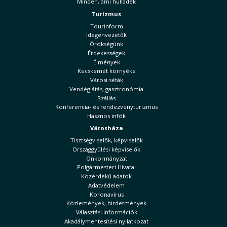
Minden, ami hulladék
Turizmus
Tourinform
Idegenvezetők
Örökségünk
Érdekességek
Élmények
Kecskemét környéke
Városi séták
Vendéglátás, gasztronómia
Szállás
Konferencia- és rendezvényturizmus
Hasznos infók
Városháza
Tisztségviselők, képviselők
Országgyűlési képviselők
Önkormányzat
Polgármesteri Hivatal
Közérdekű adatok
Adatvédelem
Koronavírus
Közlemények, hirdetmények
Választási információk
Akadálymentesítési nyilatkozat