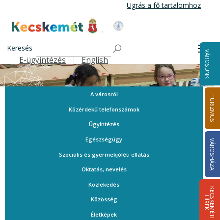
Ugrás
Ugrás a fő tartalomhoz
a
tartalomra
Kecskemét Város Honlapja
Keresés
Men
VÁROSUNK
E-ügyintézés
English
Felső navigáció
A városról
TURIZMUS
Közérdekű telefonszámok
Ügyintézés
Egészségügy
VÁROSHÁZA
Szociális és gyermekjóléti ellátás
Oktatás, nevelés
Közlekedés
K
E
C
S
K
E
M
É
T
I
Í
R
E
H
K
Közösség
Életképek