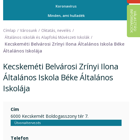
Koronavírus
I
K
V
Á
L
A
S
Z
T
Á
S
I
N
F
O
R
M
Á
C
I
Ó
Minden, ami hulladék
Címlap
Városunk
Oktatás, nevelés
Általános iskolák és Alapfokú Művészeti Iskolák
Kecskeméti Belvárosi Zrínyi Ilona Általános Iskola Béke
Általános Iskolája
Kecskeméti Belvárosi Zrínyi Ilona
Általános Iskola Béke Általános
Iskolája
Cím
6000 Kecskemét Boldogasszony tér 7.
Útvonaltervezés
Telefon