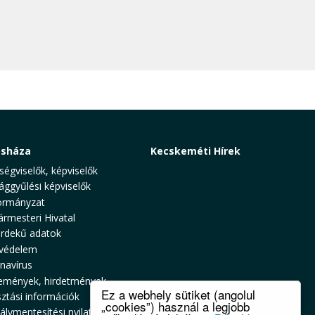
osháza
Kecskeméti Hírek
ségviselők, képviselők
ággyűlési képviselők
rmányzat
ármesteri Hivatal
rdekű adatok
védelem
navírus
emények, hirdetmények
Ez a webhely sütiket (angolul
sztási információk
„cookies”) használ a legjobb
álymentesítési nyilatkozat