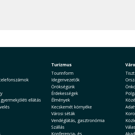
Turizmus
Vár
Tourinform
Tiszt
telefonszámok
Idegenvezetők
Orsz
Örökségünk
Önko
y
Érdekességek
Polg
 gyermekjóléti ellátás
Élmények
Közé
velés
Kecskemét környéke
Adat
Városi séták
Koro
Vendéglátás, gasztronómia
Közl
Szállás
Vála
s
Konferencia- és
Akad