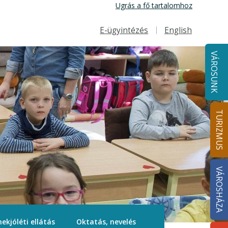
Ugrás a fő tartalomhoz
E-ügyintézés
English
Felső navigáció
VÁROSUNK
TURIZMUS
VÁROSHÁZA
ekjóléti ellátás
Oktatás, nevelés