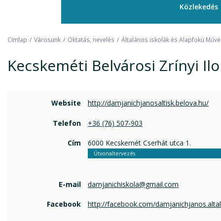
Közlekedés
Címlap
Városunk
Oktatás, nevelés
Általános iskolák és Alapfokú Művés
Kecskeméti Belvárosi Zrínyi Ilo
Website
http://damjanichjanosaltisk.belova.hu/
Telefon
+36 (76) 507-903
Cím
6000 Kecskemét Cserhát utca 1.
Útvonaltervezés
E-mail
damjanichiskola@gmail.com
Facebook
http://facebook.com/damjanichjanos.alta