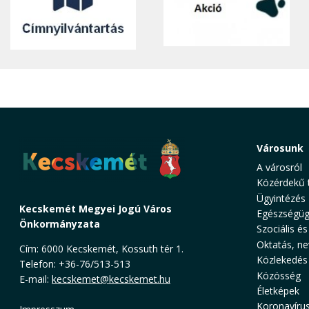
Városunk
A városról
Közérdekű 
Ügyintézés
Kecskemét Megyei Jogú Város
Egészségüg
Önkormányzata
Szociális és
Oktatás, ne
Cím: 6000 Kecskemét, Kossuth tér 1.
Közlekedés
Telefon: +36-76/513-513
Közösség
E-mail:
kecskemet@kecskemet.hu
Életképek
Koronavíru