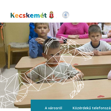
Ugrás
a
tartalomra
Kecskemét Város Honlapja
A városról
Közérdekű telefonsz