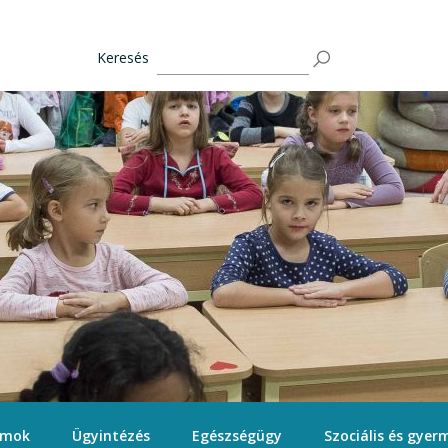
Keresés
ámok
Ügyintézés
Egészségügy
Szociális és gyerm