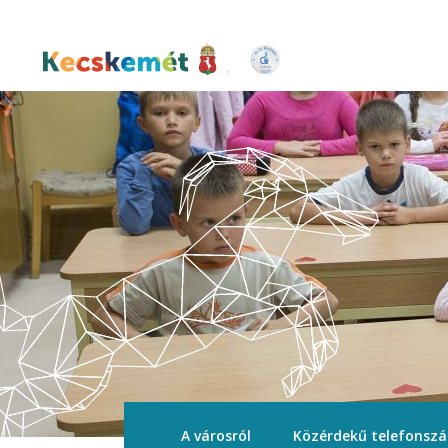
Ugrás
a
tartalomra
Kecskemét Város Honlapja
A városról
Közérdekű telefonsz