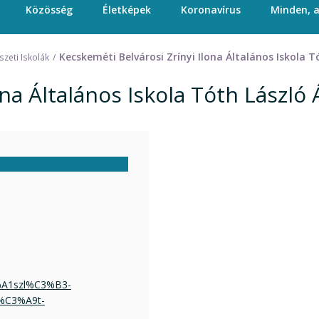
Közösség
Életképek
Koronavírus
Minden, 
Kecskeméti Belvárosi Zrínyi Ilona Általános Iskola T
zeti Iskolák
na Általános Iskola Tóth László Á
%A1szl%C3%B3-
%C3%A9t-