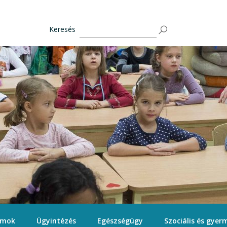
Keresés
ámok
Ügyintézés
Egészségügy
Szociális és gyerm