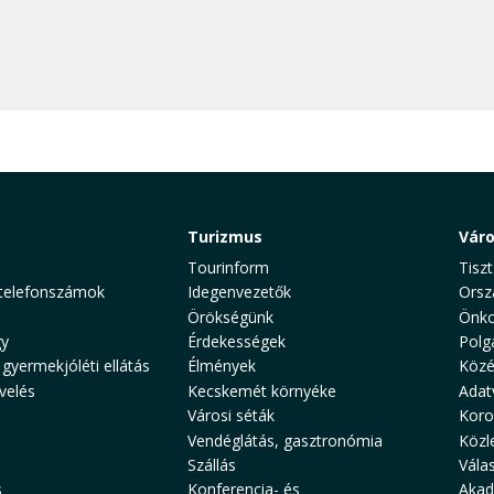
Turizmus
Vár
Tourinform
Tiszt
telefonszámok
Idegenvezetők
Orsz
Örökségünk
Önko
y
Érdekességek
Polg
 gyermekjóléti ellátás
Élmények
Közé
velés
Kecskemét környéke
Adat
Városi séták
Koro
Vendéglátás, gasztronómia
Közl
Szállás
Vála
s
Konferencia- és
Akad