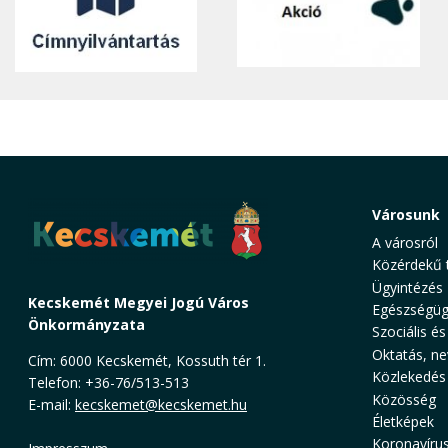
Városunk
A városról
Közérdekű 
Ügyintézés
Kecskemét Megyei Jogú Város
Egészségüg
Önkormányzata
Szociális és
Oktatás, ne
Cím: 6000 Kecskemét, Kossuth tér 1.
Közlekedés
Telefon: +36-76/513-513
Közösség
E-mail:
kecskemet@kecskemet.hu
Életképek
Koronavíru