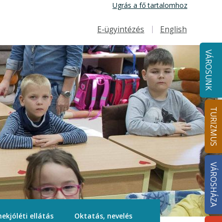
Ugrás a fő tartalomhoz
E-ügyintézés
English
Felső navigáció
VÁROSUNK
TURIZMUS
VÁROSHÁZA
ekjóléti ellátás
Oktatás, nevelés