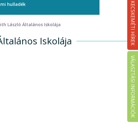
KECSKEMÉTI HÍREK
ami hulladék
óth László Általános Iskolája
ltalános Iskolája
VÁLASZTÁSI INFORMÁCIÓK