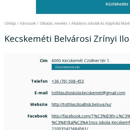
Közlekedés
Címlap
Városunk
Oktatás, nevelés
Általános iskolák és Alapfokú Művés
Kecskeméti Belvárosi Zrínyi Ilo
Cím
6000 Kecskemét Czollner tér 1.
Útvonaltervezés
Telefon
+36 (76) 508-453
E-mail
tothlaszloiskola.kecskemet@gmail.com
Website
http://tothlaszloaltisk.belova.hu/
Facebook
http://facebook.com/T%C3%B3th-L%C3
%C3%81ltal%C3%A1nos-Iskola-Kecskem
210035415684561/