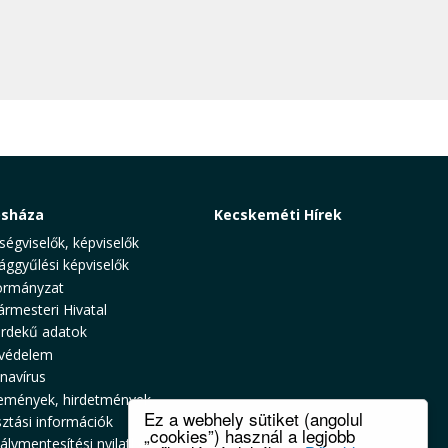
osháza
Kecskeméti Hírek
ségviselők, képviselők
ággyűlési képviselők
rmányzat
ármesteri Hivatal
rdekű adatok
védelem
navírus
emények, hirdetmények
Ez a webhely sütiket (angolul
sztási információk
„cookies”) használ a legjobb
álymentesítési nyilatkozat