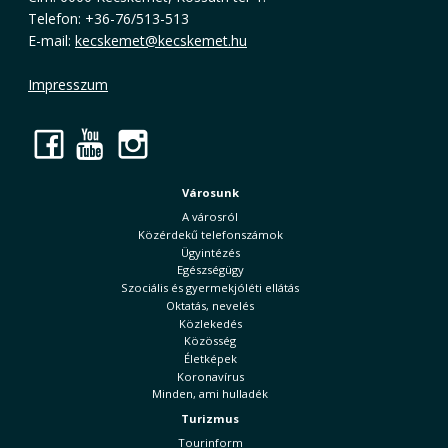
Telefon: +36-76/513-513
E-mail:
kecskemet@kecskemet.hu
Impresszum
Facebook
YouTube
Instagram
Városunk
A városról
Közérdekű telefonszámok
Ügyintézés
Egészségügy
Szociális és gyermekjóléti ellátás
Oktatás, nevelés
Közlekedés
Közösség
Életképek
Koronavírus
Minden, ami hulladék
Turizmus
Tourinform