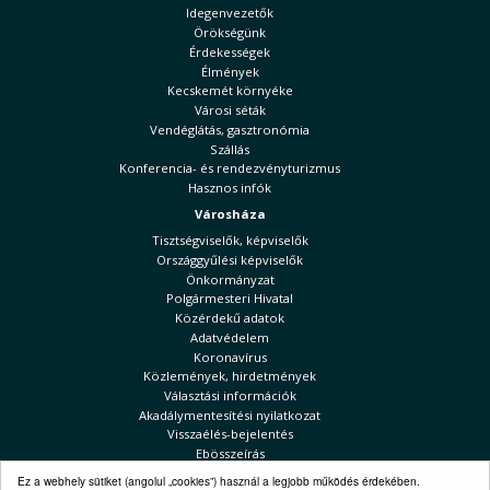
Idegenvezetők
Örökségünk
Érdekességek
Élmények
Kecskemét környéke
Városi séták
Vendéglátás, gasztronómia
Szállás
Konferencia- és rendezvényturizmus
Hasznos infók
Városháza
Tisztségviselők, képviselők
Országgyűlési képviselők
Önkormányzat
Polgármesteri Hivatal
Közérdekű adatok
Adatvédelem
Koronavírus
Közlemények, hirdetmények
Választási információk
Akadálymentesítési nyilatkozat
Visszaélés-bejelentés
Ebösszeírás
Kecskeméti Hírek
Ez a webhely sütiket (angolul „cookies”) használ a legjobb működés érdekében.