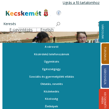
Ugrás
Ugrás a fő tartalomhoz
a
tartalomra
Kecskemét Város Honlapja
Keresés
Men
VÁROSUNK
E-ügyintézés
English
Felső navigáció
A városról
TURIZMUS
Közérdekű telefonszámok
Ügyintézés
Egészségügy
VÁROSHÁZA
Szociális és gyermekjóléti ellátás
Oktatás, nevelés
Közlekedés
K
E
C
S
K
E
M
É
T
I
Í
R
E
H
K
Közösség
Életképek