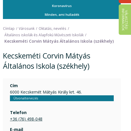
Koronavírus
I
K
V
Á
L
A
S
Z
T
Á
S
I
N
F
O
R
M
Á
C
I
Ó
Minden, ami hulladék
Címlap
Városunk
Oktatás, nevelés
Általános iskolák és Alapfokú Művészeti Iskolák
Kecskeméti Corvin Mátyás Általános Iskola (székhely)
Kecskeméti Corvin Mátyás
Általános Iskola (székhely)
Cím
6000 Kecskemét Mátyás Király krt. 46.
Útvonaltervezés
Telefon
+36 (76) 498-048
E-mail