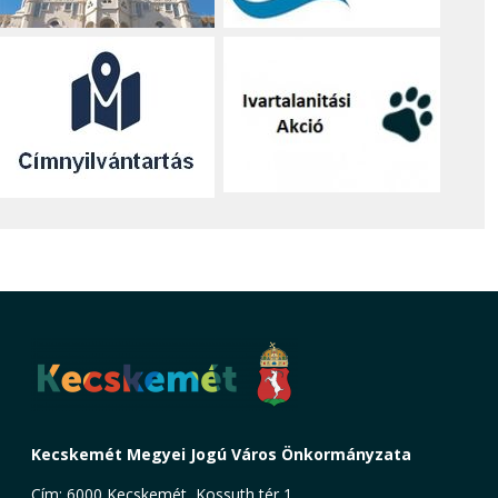
Kecskemét Megyei Jogú Város Önkormányzata
Cím: 6000 Kecskemét, Kossuth tér 1.