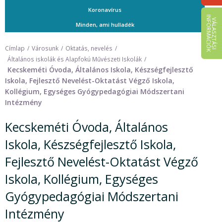
Koronavírus
I
K
V
Á
L
A
S
Z
T
Á
S
I
N
F
O
R
M
Á
C
I
Ó
Minden, ami hulladék
Címlap
Városunk
Oktatás, nevelés
Általános iskolák és Alapfokú Művészeti Iskolák
Kecskeméti Óvoda, Általános Iskola, Készségfejlesztő
Iskola, Fejlesztő Nevelést-Oktatást Végző Iskola,
Kollégium, Egységes Gyógypedagógiai Módszertani
Intézmény
Kecskeméti Óvoda, Általános
Iskola, Készségfejlesztő Iskola,
Fejlesztő Nevelést-Oktatást Végző
Iskola, Kollégium, Egységes
Gyógypedagógiai Módszertani
Intézmény