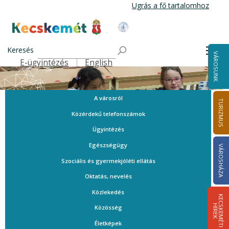
Ugrás
Ugrás a fő tartalomhoz
a
tartalomra
Kecskemét Város Honlapja
Keresés
Men
VÁROSUNK
E-ügyintézés
English
Felső navigáció
A városról
TURIZMUS
Közérdekű telefonszámok
Ügyintézés
Egészségügy
VÁROSHÁZA
Szociális és gyermekjóléti ellátás
Oktatás, nevelés
Közlekedés
K
E
C
S
K
E
M
É
T
I
Í
R
E
H
K
Közösség
Életképek