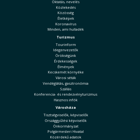
Oktatás, nevelés
Közlekedés
Közösség
Életképek
Koronavírus
Minden, ami hulladék
Turizmus
Tourinform
Idegenvezetők
Örökségünk
Érdekességek
Élmények
Kecskemét környéke
Városi séták
Vendéglátás, gasztronómia
Szállás
Konferencia- és rendezvényturizmus
Hasznos infók
Városháza
Tisztségviselők, képviselők
Országgyűlési képviselők
Önkormányzat
Polgármesteri Hivatal
Közérdekű adatok