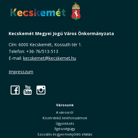
Kecskemét Megyei Jogú Város Önkormányzata
Cím: 6000 Kecskemét, Kossuth tér 1.
Telefon: +36-76/513-513
E-mail:
kecskemet@kecskemet.hu
Impresszum
Facebook
YouTube
Instagram
Városunk
A városról
Közérdekű telefonszámok
Ügyintézés
Egészségügy
Szociális és gyermekjóléti ellátás