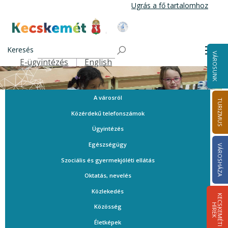
Ugrás
Ugrás a fő tartalomhoz
a
tartalomra
Kecskemét Város Honlapja
Keresés
Men
VÁROSUNK
E-ügyintézés
English
Felső navigáció
A városról
TURIZMUS
Közérdekű telefonszámok
Ügyintézés
Egészségügy
VÁROSHÁZA
Szociális és gyermekjóléti ellátás
Oktatás, nevelés
Közlekedés
K
E
C
S
K
E
M
É
T
I
Í
R
E
H
K
Közösség
Életképek