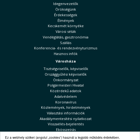
Idegenvezetők
Örökségünk
Érdekességek
Élmények
Kecskemét környéke
Városi séták
Vendéglátás, gasztronómia
Szállás
Konferencia- és rendezvényturizmus
Hasznos infók
Városháza
Tisztségviselők, képviselők
Országgyűlési képviselők
Önkormányzat
Polgármesteri Hivatal
Közérdekű adatok
Adatvédelem
Koronavírus
Közlemények, hirdetmények
Választási információk
Akadálymentesítési nyilatkozat
Visszaélés-bejelentés
Ebösszeírás
Kecskeméti Hírek
Ez a webhely sütiket (angolul „cookies”) használ a legjobb működés érdekében.