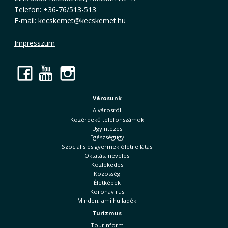
Telefon: +36-76/513-513
E-mail:
kecskemet@kecskemet.hu
Impresszum
Facebook
YouTube
Instagram
Városunk
A városról
Közérdekű telefonszámok
Ügyintézés
Egészségügy
Szociális és gyermekjóléti ellátás
Oktatás, nevelés
Közlekedés
Közösség
Életképek
Koronavírus
Minden, ami hulladék
Turizmus
Tourinform