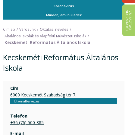
Koronavírus
I
K
V
Á
L
A
S
Z
T
Á
S
I
N
F
O
R
M
Á
C
I
Ó
Minden, ami hulladék
Címlap
Városunk
Oktatás, nevelés
Általános iskolák és Alapfokú Művészeti Iskolák
Kecskeméti Református Általános Iskola
Kecskeméti Református Általános
Iskola
Cím
6000 Kecskemét Szabadság tér 7.
Útvonaltervezés
Telefon
+36 (76) 500-385
E-mail