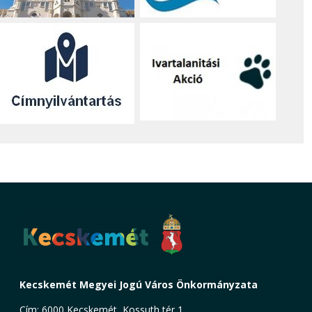
Kecskemét Megyei Jogú Város Önkormányzata
Cím: 6000 Kecskemét, Kossuth tér 1.