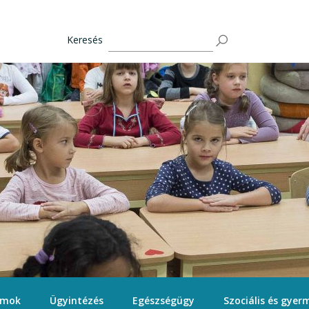
Keresés
ámok
Ügyintézés
Egészségügy
Szociális és gyerm