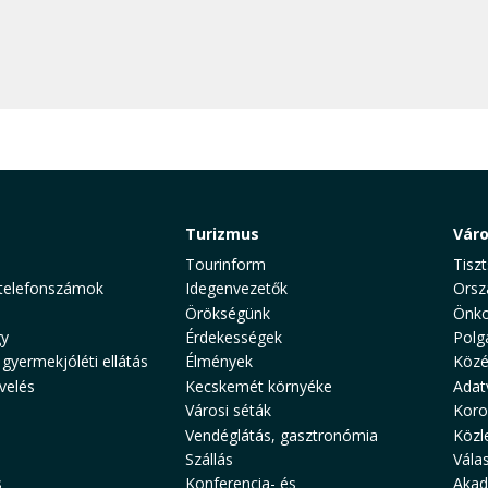
Turizmus
Vár
Tourinform
Tiszt
telefonszámok
Idegenvezetők
Orsz
Örökségünk
Önko
y
Érdekességek
Polg
 gyermekjóléti ellátás
Élmények
Közé
velés
Kecskemét környéke
Adat
Városi séták
Koro
Vendéglátás, gasztronómia
Közl
Szállás
Vála
s
Konferencia- és
Akad