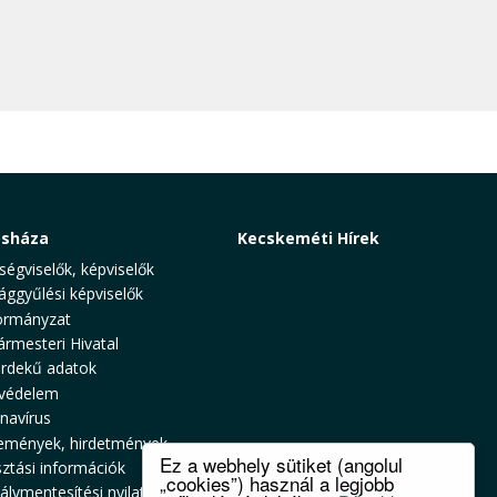
osháza
Kecskeméti Hírek
ségviselők, képviselők
ággyűlési képviselők
rmányzat
ármesteri Hivatal
rdekű adatok
védelem
navírus
emények, hirdetmények
Ez a webhely sütiket (angolul
sztási információk
„cookies”) használ a legjobb
álymentesítési nyilatkozat