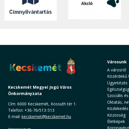
Városunk
A városról
Közérdekű 
Ügyintézés
Kecskemét Megyei Jogú Város
Egészségüg
Önkormányzata
Szociális és
Oktatás, ne
Cím: 6000 Kecskemét, Kossuth tér 1.
Közlekedés
Telefon: +36-76/513-513
Közösség
E-mail:
kecskemet@kecskemet.hu
Életképek
Koronavíru