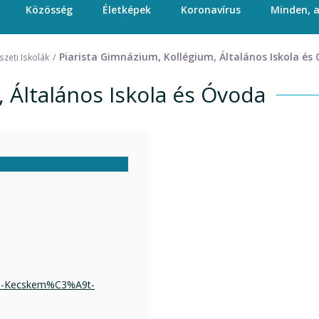
Közösség
Életképek
Koronavírus
Minden, 
Piarista Gimnázium, Kollégium, Általános Iskola és
zeti Iskolák
 Általános Iskola és Óvoda
ola-Kecskem%C3%A9t-