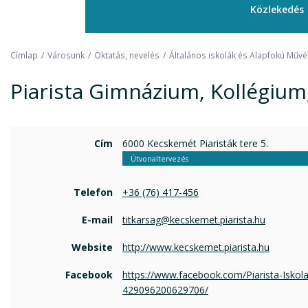
Közlekedés
Címlap
Városunk
Oktatás, nevelés
Általános iskolák és Alapfokú Művés
Piarista Gimnázium, Kollégium,
Cím
6000 Kecskemét Piaristák tere 5.
Útvonaltervezés
Telefon
+36 (76) 417-456
E-mail
titkarsag@kecskemet.piarista.hu
Website
http://www.kecskemet.piarista.hu
Facebook
https://www.facebook.com/Piarista-Isk
429096200629706/