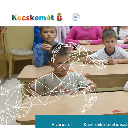
Ugrás
a
tartalomra
Kecskemét Város Honlapja
A városról
Közérdekű telefonsz