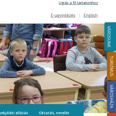
Ugrás a fő tartalomhoz
E-ügyintézés
English
Felső navigáció
VÁROSUNK
TURIZMUS
VÁROSHÁZA
ekjóléti ellátás
Oktatás, nevelés