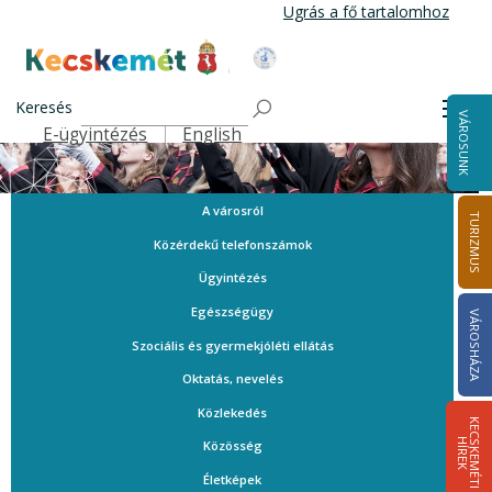
Ugrás
Ugrás a fő tartalomhoz
a
tartalomra
Kecskemét Város Honlapja
Keresés
Men
VÁROSUNK
E-ügyintézés
English
Felső navigáció
A városról
TURIZMUS
Közérdekű telefonszámok
Ügyintézés
Egészségügy
VÁROSHÁZA
Szociális és gyermekjóléti ellátás
Oktatás, nevelés
Közlekedés
K
E
C
S
K
E
M
É
T
I
Í
R
E
H
K
Közösség
Életképek