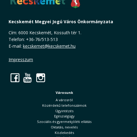
Kecskemét Megyei Jogú Város Önkormányzata
Cím: 6000 Kecskemét, Kossuth tér 1.
Telefon: +36-76/513-513
E-mail:
kecskemet@kecskemet.hu
Impresszum
Facebook
YouTube
Instagram
Városunk
A városról
Közérdekű telefonszámok
Ügyintézés
Egészségügy
Szociális és gyermekjóléti ellátás
Oktatás, nevelés
Közlekedés