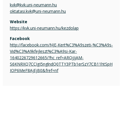
kvk@kvk.uni-neumann.hu
oktatasi.kvk@uni-neumann.hu
Website
https://kvk.uni-neumann.hu/kezdolap
Facebook
http://facebook.com/NJE-Kert%C3%A9szeti-%C3%A9s-
Vid%C3%A9kfejleszt%C3%A9si-Kar-
1640226729612665/?hc_ref=ARQjJjAM-
S6KNRXQ7CCIgI5nglndQ0TTY3PTb1erSzY7CB11htSpH
IOP6MeF8AjEjB0&fref=nf