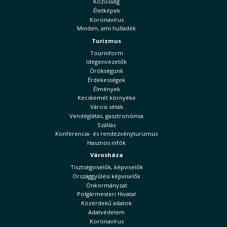
Közösség
Életképek
Koronavírus
Minden, ami hulladék
Turizmus
Tourinform
Idegenvezetők
Örökségünk
Érdekességek
Élmények
Kecskemét környéke
Városi séták
Vendéglátás, gasztronómia
Szállás
Konferencia- és rendezvényturizmus
Hasznos infók
Városháza
Tisztségviselők, képviselők
Országgyűlési képviselők
Önkormányzat
Polgármesteri Hivatal
Közérdekű adatok
Adatvédelem
Koronavírus