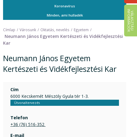
Koronavírus
I
K
V
Á
L
A
S
Z
T
Á
S
I
N
F
O
R
M
Á
C
I
Ó
Minden, ami hulladék
Címlap
Városunk
Oktatás, nevelés
Egyetem
Neumann János Egyetem Kertészeti és Vidékfejlesztési
Kar
Neumann János Egyetem
Kertészeti és Vidékfejlesztési Kar
Cím
6000 Kecskemét Mészöly Gyula tér 1-3.
Útvonaltervezés
Telefon
+36 (76) 516-352 
E-mail