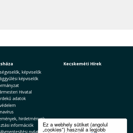
osháza
Kecskeméti Hírek
ségviselők, képviselők
ággyűlési képviselők
rmányzat
ármesteri Hivatal
rdekű adatok
védelem
navírus
emények, hirdetmények
Ez a webhely sütiket (angolul
sztási információk
„cookies”) használ a legjobb
álymentesítési nyilatkozat