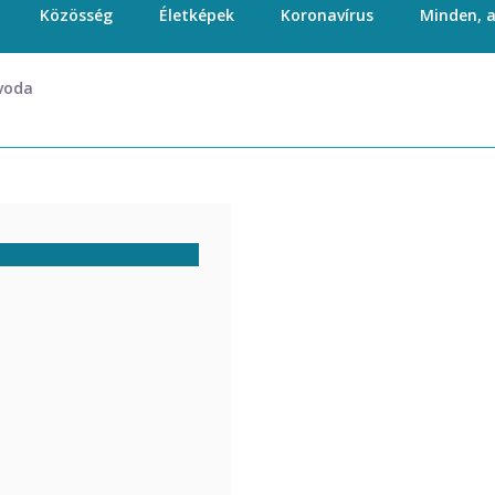
Közösség
Életképek
Koronavírus
Minden, 
voda