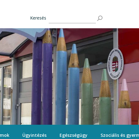
Keresés
ámok
Ügyintézés
Egészségügy
Szociális és gyerm