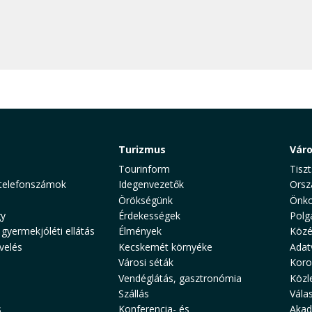
Turizmus
Vár
Tourinform
Tiszt
telefonszámok
Idegenvezetők
Orsz
Örökségünk
Önko
y
Érdekességek
Polg
 gyermekjóléti ellátás
Élmények
Közé
velés
Kecskemét környéke
Adat
Városi séták
Koro
Vendéglátás, gasztronómia
Közl
Szállás
Vála
s
Konferencia- és
Akad