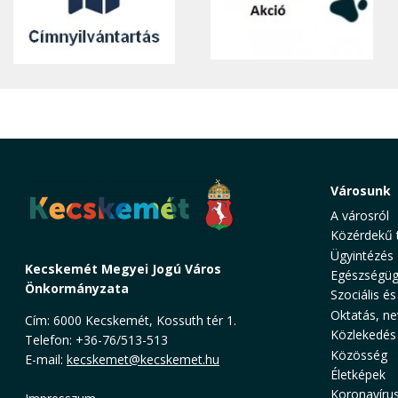
Városunk
A városról
Közérdekű 
Ügyintézés
Kecskemét Megyei Jogú Város
Egészségüg
Önkormányzata
Szociális és
Oktatás, ne
Cím: 6000 Kecskemét, Kossuth tér 1.
Közlekedés
Telefon: +36-76/513-513
Közösség
E-mail:
kecskemet@kecskemet.hu
Életképek
Koronavíru