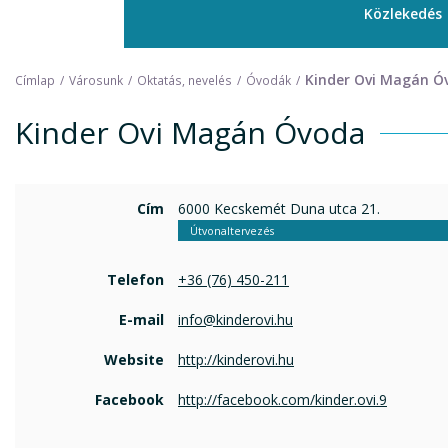
Közlekedés
Kinder Ovi Magán Ó
Címlap
Városunk
Oktatás, nevelés
Óvodák
Kinder Ovi Magán Óvoda
Cím
6000 Kecskemét Duna utca 21.
Útvonaltervezés
Telefon
+36 (76) 450-211
E-mail
info@kinderovi.hu
Website
http://kinderovi.hu
Facebook
http://facebook.com/kinder.ovi.9