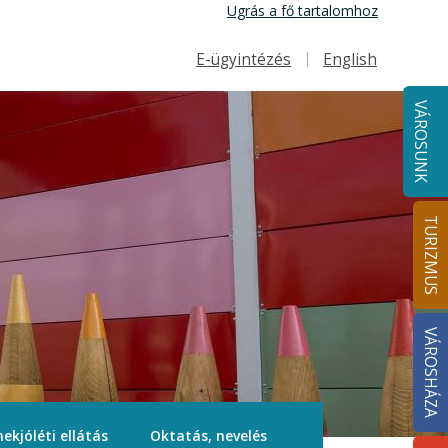
Ugrás a fő tartalomhoz
E-ügyintézés
English
Felső navigáció
VÁROSUNK
TURIZMUS
VÁROSHÁZA
ekjóléti ellátás
Oktatás, nevelés