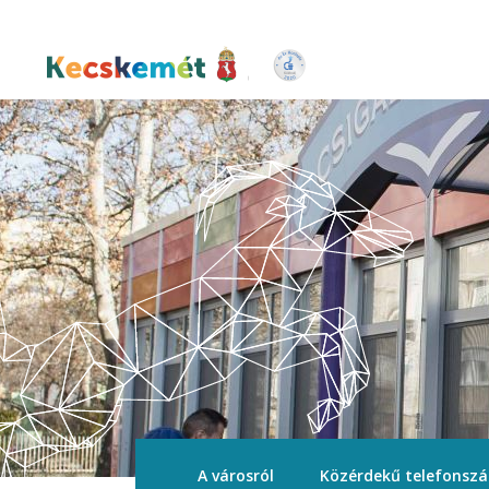
Ugrás
a
tartalomra
Kecskemét Város Honlapja
A városról
Közérdekű telefonsz