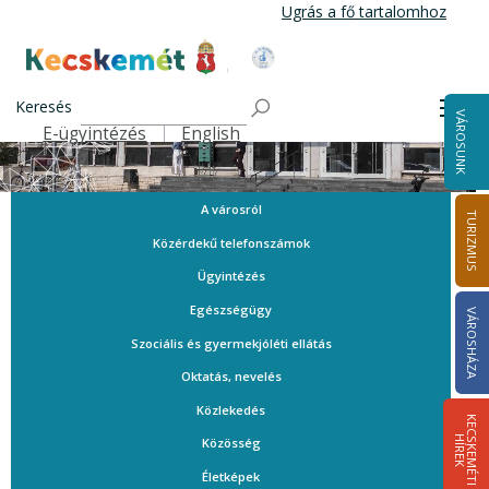
Ugrás
Ugrás a fő tartalomhoz
a
tartalomra
Kecskemét Város Honlapja
Keresés
Men
VÁROSUNK
E-ügyintézés
English
Felső navigáció
A városról
TURIZMUS
Közérdekű telefonszámok
Ügyintézés
Egészségügy
VÁROSHÁZA
Szociális és gyermekjóléti ellátás
Oktatás, nevelés
Közlekedés
K
E
C
S
K
E
M
É
T
I
Í
R
E
H
K
Közösség
Életképek