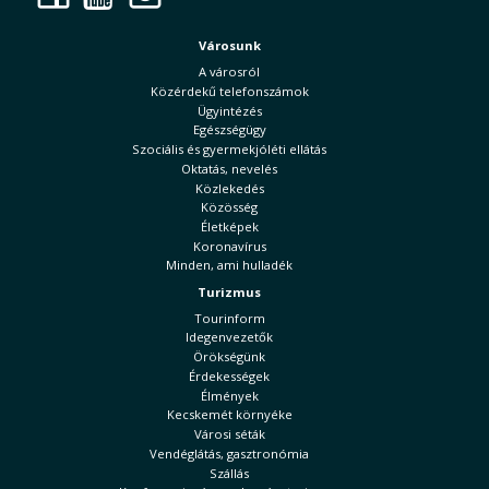
Városunk
A városról
Közérdekű telefonszámok
Ügyintézés
Egészségügy
Szociális és gyermekjóléti ellátás
Oktatás, nevelés
Közlekedés
Közösség
Életképek
Koronavírus
Minden, ami hulladék
Turizmus
Tourinform
Idegenvezetők
Örökségünk
Érdekességek
Élmények
Kecskemét környéke
Városi séták
Vendéglátás, gasztronómia
Szállás