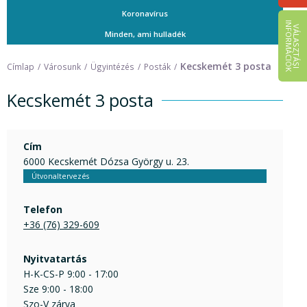
Koronavírus
I
K
V
Á
L
A
S
Z
T
Á
S
I
N
F
O
R
M
Á
C
I
Ó
Minden, ami hulladék
Kecskemét 3 posta
Címlap
Városunk
Ügyintézés
Posták
Kecskemét 3 posta
Cím
6000 Kecskemét Dózsa György u. 23.
Útvonaltervezés
Telefon
+36 (76) 329-609
Nyitvatartás
H-K-CS-P 9:00 - 17:00
Sze 9:00 - 18:00
Szo-V zárva