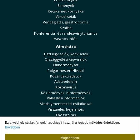
Élmények
Kecskemét környéke
Városi séták
Vendéglátás, gasztronómia
Szállás
Konferencia- és rendezvényturizmus
Hasznos infók
Városháza
Tisztségviselők, képviselők
Országgyűlési képviselők
Önkormányzat
Polgármesteri Hivatal
Közérdekű adatok
Adatvédelem
Koronavírus
Közlemények, hirdetmények
Választási információk
Akadálymentesítési nyilatkozat
Visszaélés-bejelentés
Ebösszeírás
Kecskeméti Hírek
Ez a webhely sütiket (angolul „cookies”) használ a legjobb működés érdekében.
Bővebben
Választási információk
Megértettem!