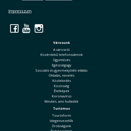
Impresszum
Facebook
YouTube
Instagram
Városunk
A városról
Közérdekű telefonszámok
Ügyintézés
Egészségügy
Szociális és gyermekjóléti ellátás
Oktatás, nevelés
Közlekedés
Közösség
Életképek
Koronavírus
Minden, ami hulladék
Turizmus
Tourinform
Idegenvezetők
Örökségünk
Érdekességek