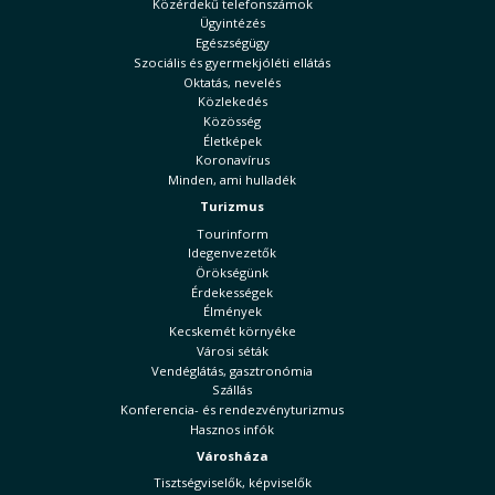
Közérdekű telefonszámok
Ügyintézés
Egészségügy
Szociális és gyermekjóléti ellátás
Oktatás, nevelés
Közlekedés
Közösség
Életképek
Koronavírus
Minden, ami hulladék
Turizmus
Tourinform
Idegenvezetők
Örökségünk
Érdekességek
Élmények
Kecskemét környéke
Városi séták
Vendéglátás, gasztronómia
Szállás
Konferencia- és rendezvényturizmus
Hasznos infók
Városháza
Tisztségviselők, képviselők