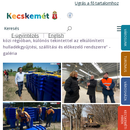
Ugrás
Ugrás a fő tartalomhoz
a
tartalomra
Kecskemét Város Honlapja
Címlap
Főoldal
Galéria
KEHOP-3.2.1-15-2017-00027 „Komplex
Keresés
Men
VÁROSUNK
hulladékgazdálkodási rendszer fejlesztése a Duna-Tisza
E-ügyintézés
English
Felső navigáció
közi régióban, különös tekintettel az elkülönített
hulladékgyűjtési, szállítási és előkezelő rendszerre” -
galéria
TURIZMUS
VÁROSHÁZA
K
E
C
S
K
E
M
É
T
I
Í
R
E
H
K