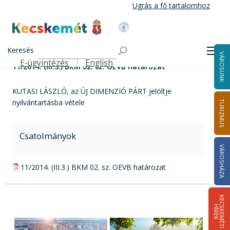
Ugrás
Ugrás a fő tartalomhoz
a
tartalomra
Kecskemét Város Honlapja
11/2014. (III.3.) BKM 02. sz. OEVB határozat
Címlap
Keresés
Men
VÁROSUNK
E-ügyintézés
English
11/2014. (III.3.) BKM 02. sz. OEVB határozat
Felső navigáció
KUTASI LÁSZLÓ, az ÚJ DIMENZIÓ PÁRT jelöltje
nyilvántartásba vétele
TURIZMUS
Csatolmányok
VÁROSHÁZA
pdf csatolmány:
11/2014. (III.3.) BKM 02. sz. OEVB határozat
K
E
C
S
K
E
M
É
T
I
Í
R
E
H
K