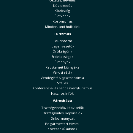
Oktatás, nevelés
Közlekedés
Közösség
Életképek
Koronavírus
Minden, ami hulladék
Turizmus
Tourinform
Idegenvezetők
Örökségünk
Érdekességek
Élmények
Kecskemét környéke
Városi séták
Vendéglátás, gasztronómia
Szállás
Konferencia- és rendezvényturizmus
Hasznos infók
Városháza
Tisztségviselők, képviselők
Országgyűlési képviselők
Önkormányzat
Polgármesteri Hivatal
Közérdekű adatok