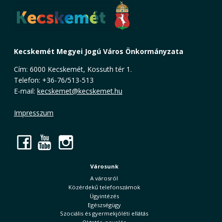
Kecskemét Megyei Jogú Város Önkormányzata
Cím: 6000 Kecskemét, Kossuth tér 1.
Telefon: +36-76/513-513
E-mail:
kecskemet@kecskemet.hu
Impresszum
Facebook
YouTube
Instagram
Városunk
A városról
Közérdekű telefonszámok
Ügyintézés
Egészségügy
Szociális és gyermekjóléti ellátás