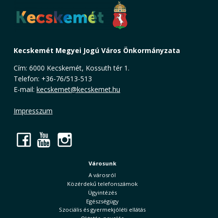
Kecskemét Megyei Jogú Város Önkormányzata
Cím: 6000 Kecskemét, Kossuth tér 1.
Telefon: +36-76/513-513
E-mail:
kecskemet@kecskemet.hu
Impresszum
Facebook
YouTube
Instagram
Városunk
A városról
Közérdekű telefonszámok
Ügyintézés
Egészségügy
Szociális és gyermekjóléti ellátás