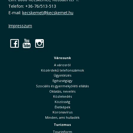
Telefon: +36-76/513-513
E-mail:
kecskemet@kecskemet.hu
Impresszum
Facebook
YouTube
Instagram
Városunk
A városról
Közérdekű telefonszámok
Ügyintézés
Egészségügy
Szociális és gyermekjóléti ellátás
Oktatás, nevelés
Közlekedés
Közösség
Életképek
Koronavírus
Minden, ami hulladék
Turizmus
Tourinform