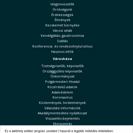
Idegenvezetők
Örökségünk
Érdekességek
Élmények
Kecskemét környéke
Városi séták
Vendéglátás, gasztronómia
Szállás
Konferencia- és rendezvényturizmus
Hasznos infók
Városháza
Tisztségviselők, képviselők
Országgyűlési képviselők
Önkormányzat
Polgármesteri Hivatal
Közérdekű adatok
Adatvédelem
Koronavírus
Közlemények, hirdetmények
Választási információk
Akadálymentesítési nyilatkozat
Visszaélés-bejelentés
Ebösszeírás
Ez a webhely sütiket (angolul „cookies”) használ a legjobb működés érdekében.
Kecskeméti Hírek