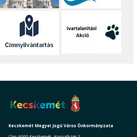
Kecskemét Megyei Jogú Város Önkormányzata
Cím: 6000 Kecskemét, Kossuth tér 1.