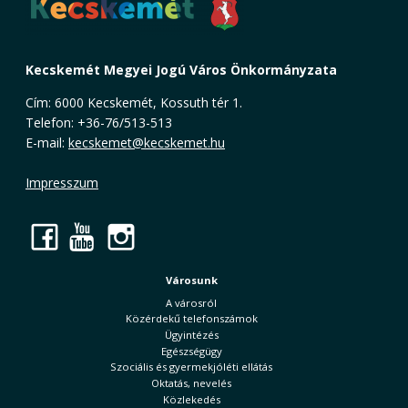
Kecskemét Megyei Jogú Város Önkormányzata
Cím: 6000 Kecskemét, Kossuth tér 1.
Telefon: +36-76/513-513
E-mail:
kecskemet@kecskemet.hu
Impresszum
Facebook
YouTube
Instagram
Városunk
A városról
Közérdekű telefonszámok
Ügyintézés
Egészségügy
Szociális és gyermekjóléti ellátás
Oktatás, nevelés
Közlekedés