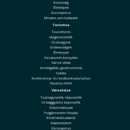
Közösség
Életképek
Koronavírus
Minden, ami hulladék
Turizmus
Tourinform
Idegenvezetők
Örökségünk
Érdekességek
Élmények
Kecskemét környéke
Városi séták
Vendéglátás, gasztronómia
Szállás
Konferencia- és rendezvényturizmus
Hasznos infók
Városháza
Tisztségviselők, képviselők
Országgyűlési képviselők
Önkormányzat
Polgármesteri Hivatal
Közérdekű adatok
Adatvédelem
Koronavírus