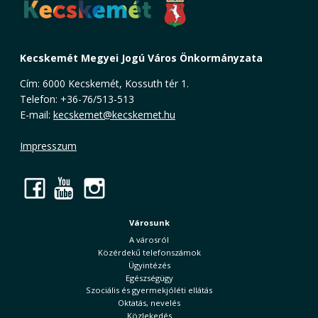
Kecskemét Megyei Jogú Város Önkormányzata
Cím: 6000 Kecskemét, Kossuth tér 1.
Telefon: +36-76/513-513
E-mail:
kecskemet@kecskemet.hu
Impresszum
Facebook
YouTube
Instagram
Városunk
A városról
Közérdekű telefonszámok
Ügyintézés
Egészségügy
Szociális és gyermekjóléti ellátás
Oktatás, nevelés
Közlekedés