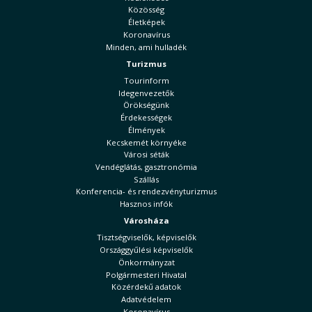
Közösség
Életképek
Koronavírus
Minden, ami hulladék
Turizmus
Tourinform
Idegenvezetők
Örökségünk
Érdekességek
Élmények
Kecskemét környéke
Városi séták
Vendéglátás, gasztronómia
Szállás
Konferencia- és rendezvényturizmus
Hasznos infók
Városháza
Tisztségviselők, képviselők
Országgyűlési képviselők
Önkormányzat
Polgármesteri Hivatal
Közérdekű adatok
Adatvédelem
Koronavírus