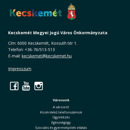
Kecskemét Megyei Jogú Város Önkormányzata
Cím: 6000 Kecskemét, Kossuth tér 1.
Telefon: +36-76/513-513
E-mail:
kecskemet@kecskemet.hu
Impresszum
Facebook
YouTube
Instagram
Városunk
A városról
Közérdekű telefonszámok
Ügyintézés
Egészségügy
Szociális és gyermekjóléti ellátás