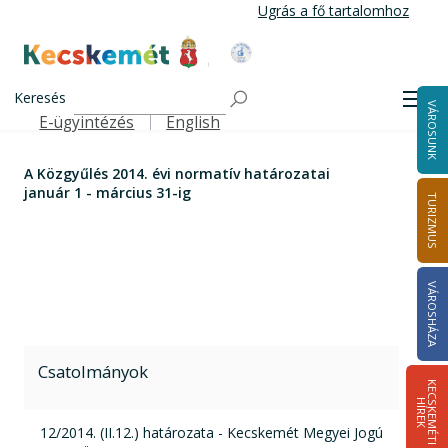
Ugrás
Ugrás a fő tartalomhoz
a
tartalomra
Kecskemét Város Honlapja
Címlap
A Közgyűlés 2014. évi normatív határozatai január 1 -
Keresés
Men
VÁROSUNK
március 31-ig
E-ügyintézés
English
Felső navigáció
A Közgyűlés 2014. évi normatív határozatai
január 1 - március 31-ig
TURIZMUS
VÁROSHÁZA
Csatolmányok
K
E
C
S
K
E
M
É
T
I
Í
R
E
H
K
pdf csatolmány:
12/2014. (II.12.) határozata - Kecskemét Megyei Jogú