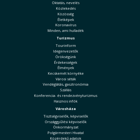
Oktatás, nevelés
Közlekedés
Közösség
Életképek
Koronavírus
Minden, ami hulladék
Turizmus
Tourinform
Idegenvezetők
Örökségünk
Érdekességek
Élmények
Kecskemét környéke
Városi séták
Vendéglátás, gasztronómia
Szállás
Konferencia- és rendezvényturizmus
Hasznos infók
Városháza
Tisztségviselők, képviselők
Országgyűlési képviselők
Önkormányzat
Polgármesteri Hivatal
Közérdekű adatok