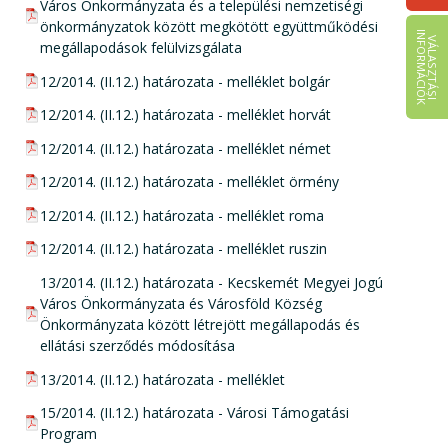
Város Önkormányzata és a települési nemzetiségi
önkormányzatok között megkötött együttműködési
I
K
V
Á
L
A
S
Z
T
Á
S
I
N
F
O
R
M
Á
C
I
Ó
megállapodások felülvizsgálata
pdf csatolmány:
12/2014. (II.12.) határozata - melléklet bolgár
pdf csatolmány:
12/2014. (II.12.) határozata - melléklet horvát
pdf csatolmány:
12/2014. (II.12.) határozata - melléklet német
pdf csatolmány:
12/2014. (II.12.) határozata - melléklet örmény
pdf csatolmány:
12/2014. (II.12.) határozata - melléklet roma
pdf csatolmány:
12/2014. (II.12.) határozata - melléklet ruszin
pdf csatolmány:
13/2014. (II.12.) határozata - Kecskemét Megyei Jogú
Város Önkormányzata és Városföld Község
Önkormányzata között létrejött megállapodás és
ellátási szerződés módosítása
pdf csatolmány:
13/2014. (II.12.) határozata - melléklet
pdf csatolmány:
15/2014. (II.12.) határozata - Városi Támogatási
Program