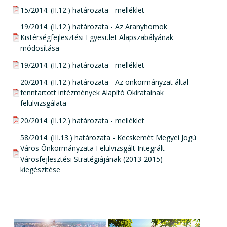
pdf csatolmány:
15/2014. (II.12.) határozata - melléklet
pdf csatolmány:
19/2014. (II.12.) határozata - Az Aranyhomok
Kistérségfejlesztési Egyesület Alapszabályának
módosítása
pdf csatolmány:
19/2014. (II.12.) határozata - melléklet
pdf csatolmány:
20/2014. (II.12.) határozata - Az önkormányzat által
fenntartott intézmények Alapító Okiratainak
felülvizsgálata
pdf csatolmány:
20/2014. (II.12.) határozata - melléklet
pdf csatolmány:
58/2014. (III.13.) határozata - Kecskemét Megyei Jogú
Város Önkormányzata Felülvizsgált Integrált
Városfejlesztési Stratégiájának (2013-2015)
kiegészítése