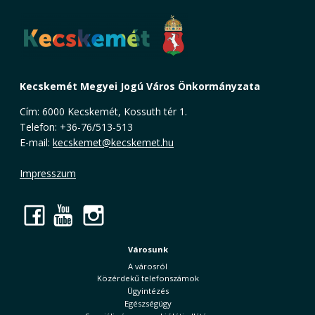
Kecskemét Megyei Jogú Város Önkormányzata
Cím: 6000 Kecskemét, Kossuth tér 1.
Telefon: +36-76/513-513
E-mail:
kecskemet@kecskemet.hu
Impresszum
Facebook
YouTube
Instagram
Városunk
A városról
Közérdekű telefonszámok
Ügyintézés
Egészségügy