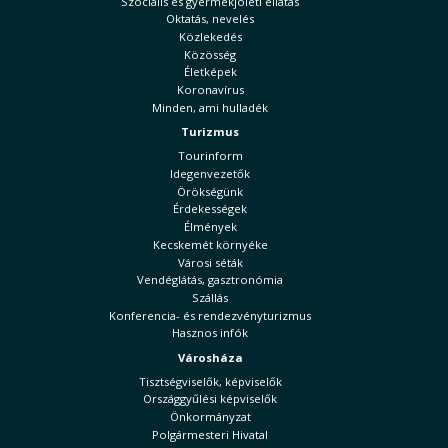
Szociális és gyermekjóléti ellátás
Oktatás, nevelés
Közlekedés
Közösség
Életképek
Koronavírus
Minden, ami hulladék
Turizmus
Tourinform
Idegenvezetők
Örökségünk
Érdekességek
Élmények
Kecskemét környéke
Városi séták
Vendéglátás, gasztronómia
Szállás
Konferencia- és rendezvényturizmus
Hasznos infók
Városháza
Tisztségviselők, képviselők
Országgyűlési képviselők
Önkormányzat
Polgármesteri Hivatal