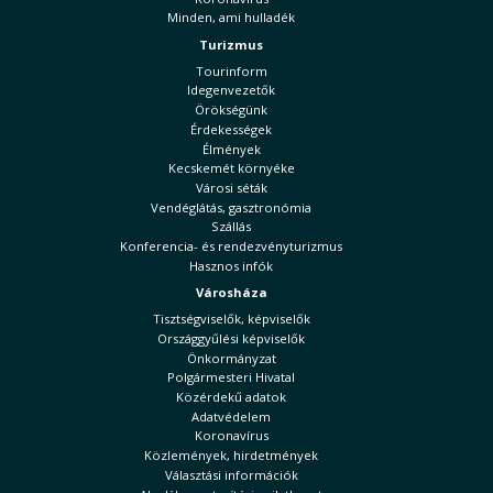
Minden, ami hulladék
Turizmus
Tourinform
Idegenvezetők
Örökségünk
Érdekességek
Élmények
Kecskemét környéke
Városi séták
Vendéglátás, gasztronómia
Szállás
Konferencia- és rendezvényturizmus
Hasznos infók
Városháza
Tisztségviselők, képviselők
Országgyűlési képviselők
Önkormányzat
Polgármesteri Hivatal
Közérdekű adatok
Adatvédelem
Koronavírus
Közlemények, hirdetmények
Választási információk