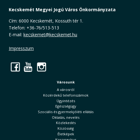
Kecskemét Megyei Jogú Város Önkormányzata
Cím: 6000 Kecskemét, Kossuth tér 1.
Telefon: +36-76/513-513
E-mail:
kecskemet@kecskemet.hu
Impresszum
Facebook
YouTube
Instagram
Városunk
A városról
Közérdekű telefonszámok
Ügyintézés
Egészségügy
Szociális és gyermekjóléti ellátás
Oktatás, nevelés
Közlekedés
Közösség
Életképek
Koronavírus