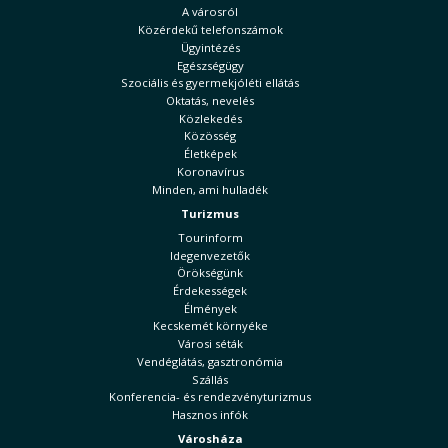
A városról
Közérdekű telefonszámok
Ügyintézés
Egészségügy
Szociális és gyermekjóléti ellátás
Oktatás, nevelés
Közlekedés
Közösség
Életképek
Koronavírus
Minden, ami hulladék
Turizmus
Tourinform
Idegenvezetők
Örökségünk
Érdekességek
Élmények
Kecskemét környéke
Városi séták
Vendéglátás, gasztronómia
Szállás
Konferencia- és rendezvényturizmus
Hasznos infók
Városháza