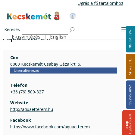
Ugrás
Ugrás a fő tartalomhoz
a
tartalomra
Kecskemét Város Honlapja
Aqua Étterem
Címlap
Keresés
Men
VÁROSUNK
Aqua Étterem
E-ügyintézés
English
Felső navigáció
Cím
TURIZMUS
6000 Kecskemét Csabay Géza krt. 5.
Útvonaltervezés
Telefon
VÁROSHÁZA
+36 (76) 500-327
Website
http://aquaetterem.hu
K
E
C
S
K
E
M
É
T
I
Í
R
E
Facebook
H
K
https://www.facebook.com/aquaetterem