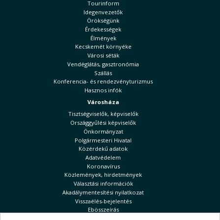
Tourinform
Idegenvezetők
Örökségünk
Érdekességek
Élmények
Kecskemét környéke
Városi séták
Vendéglátás, gasztronómia
Szállás
Konferencia- és rendezvényturizmus
Hasznos infók
Városháza
Tisztségviselők, képviselők
Országgyűlési képviselők
Önkormányzat
Polgármesteri Hivatal
Közérdekű adatok
Adatvédelem
Koronavírus
Közlemények, hirdetmények
Választási információk
Akadálymentesítési nyilatkozat
Visszaélés-bejelentés
Ebösszeírás