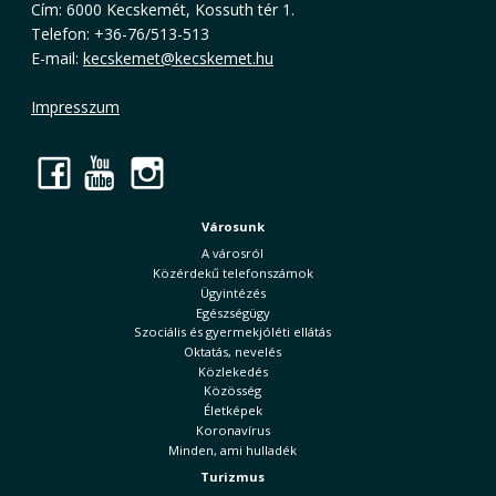
Cím: 6000 Kecskemét, Kossuth tér 1.
Telefon: +36-76/513-513
E-mail:
kecskemet@kecskemet.hu
Impresszum
Facebook
YouTube
Instagram
Városunk
A városról
Közérdekű telefonszámok
Ügyintézés
Egészségügy
Szociális és gyermekjóléti ellátás
Oktatás, nevelés
Közlekedés
Közösség
Életképek
Koronavírus
Minden, ami hulladék
Turizmus