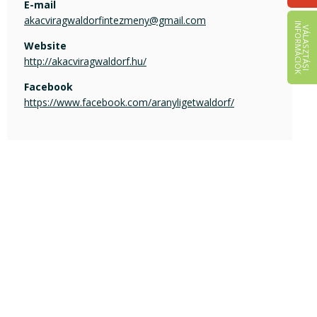
E-mail
akacviragwaldorfintezmeny@gmail.com
I
K
V
Á
L
A
S
Z
T
Á
S
I
N
F
O
R
M
Á
C
I
Ó
Website
http://akacviragwaldorf.hu/
Facebook
https://www.facebook.com/aranyligetwaldorf/