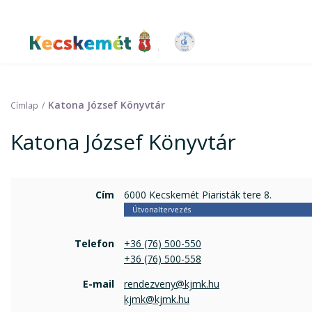
Ugrás
a
tartalomra
Kecskemét Város Honlapja
Katona József Könyvtár
Címlap
Katona József Könyvtár
Cím
6000 Kecskemét Piaristák tere 8.
Útvonaltervezés
Telefon
+36 (76) 500-550
+36 (76) 500-558
E-mail
rendezveny@kjmk.hu
kjmk@kjmk.hu