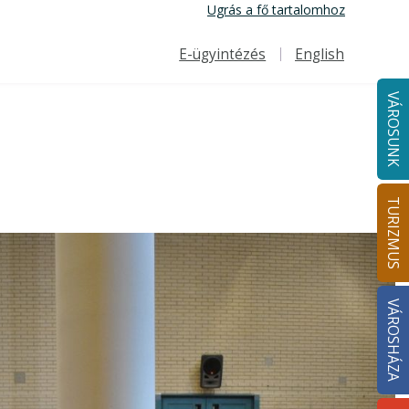
Ugrás a fő tartalomhoz
E-ügyintézés
English
Felső navigáció
VÁROSUNK
TURIZMUS
VÁROSHÁZA