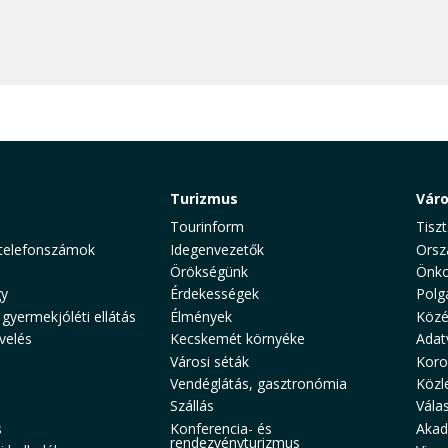
Turizmus
Vár
Tourinform
Tiszt
telefonszámok
Idegenvezetők
Orsz
Örökségünk
Önko
y
Érdekességek
Polg
 gyermekjóléti ellátás
Élmények
Közé
velés
Kecskemét környéke
Adat
Városi séták
Koro
Vendéglátás, gasztronómia
Közl
Szállás
Vála
s
Konferencia- és
Akad
rendezvényturizmus