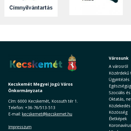
Városunk
A városról
Közérdekű 
Ügyintézés
Kecskemét Megyei Jogú Város
Egészségüg
Önkormányzata
Szociális és
Oktatás, ne
Cím: 6000 Kecskemét, Kossuth tér 1.
Közlekedés
Telefon: +36-76/513-513
Közösség
E-mail:
kecskemet@kecskemet.hu
Életképek
Koronavíru
Impresszum