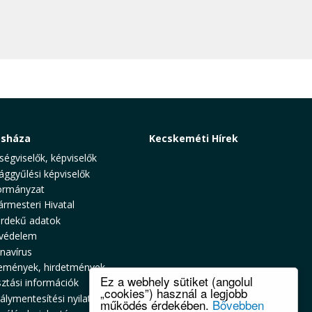
osháza
Kecskeméti Hírek
ségviselők, képviselők
ággyűlési képviselők
rmányzat
ármesteri Hivatal
rdekű adatok
védelem
navírus
emények, hirdetmények
Ez a webhely sütiket (angolul
sztási információk
„cookies”) használ a legjobb
álymentesítési nyilatkozat
működés érdekében.
Bővebben