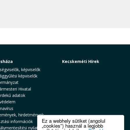
osháza
Kecskeméti Hírek
ségviselők, képviselők
ággyűlési képviselők
rmányzat
ármesteri Hivatal
rdekű adatok
védelem
navírus
emények, hirdetmények
Ez a webhely sütiket (angolul
sztási információk
„cookies”) használ a legjobb
álymentesítési nyilatkozat