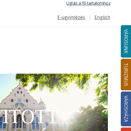
Ugrás a fő tartalomhoz
E-ügyintézés
English
Felső navigáció
VÁROSUNK
TURIZMUS
VÁROSHÁZA