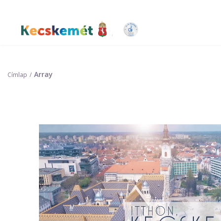
Ugrás
a
tartalomra
Kecskemét Város Honlapja
Array
Címlap