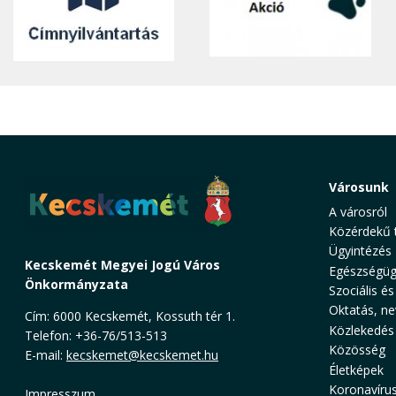
Városunk
A városról
Közérdekű 
Ügyintézés
Kecskemét Megyei Jogú Város
Egészségüg
Önkormányzata
Szociális és
Oktatás, ne
Cím: 6000 Kecskemét, Kossuth tér 1.
Közlekedés
Telefon: +36-76/513-513
Közösség
E-mail:
kecskemet@kecskemet.hu
Életképek
Koronavíru
Impresszum