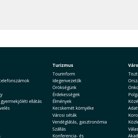
Turizmus
Vár
Tourinform
Tiszt
telefonszámok
Idegenvezetők
Orsz
Örökségünk
Önko
y
Érdekességek
Polg
 gyermekjóléti ellátás
Élmények
Közé
velés
Kecskemét környéke
Adat
Városi séták
Koro
Vendéglátás, gasztronómia
Közl
Szállás
Vála
s
Konferencia- és
Akad