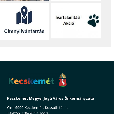
Kecskemét Megyei Jogú Város Önkormányzata
Cím: 6000 Kecskemét, Kossuth tér 1.
Telefon: +36-76/513-513