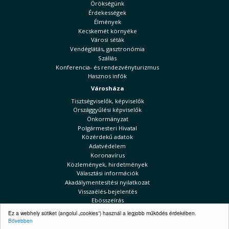
Örökségünk
Érdekességek
Élmények
Kecskemét környéke
Városi séták
Vendéglátás, gasztronómia
Szállás
Konferencia- és rendezvényturizmus
Hasznos infók
Városháza
Tisztségviselők, képviselők
Országgyűlési képviselők
Önkormányzat
Polgármesteri Hivatal
Közérdekű adatok
Adatvédelem
Koronavírus
Közlemények, hirdetmények
Választási információk
Akadálymentesítési nyilatkozat
Visszaélés-bejelentés
Ebösszeírás
Kecskeméti Hírek
Ez a webhely sütiket (angolul „cookies”) használ a legjobb működés érdekében.
Bővebben
Választási információk