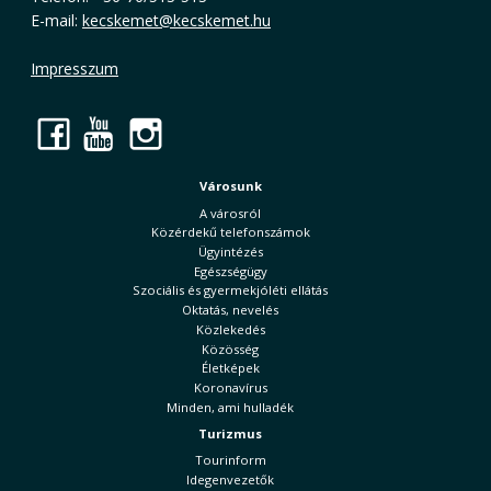
E-mail:
kecskemet@kecskemet.hu
Impresszum
Facebook
YouTube
Instagram
Városunk
A városról
Közérdekű telefonszámok
Ügyintézés
Egészségügy
Szociális és gyermekjóléti ellátás
Oktatás, nevelés
Közlekedés
Közösség
Életképek
Koronavírus
Minden, ami hulladék
Turizmus
Tourinform
Idegenvezetők