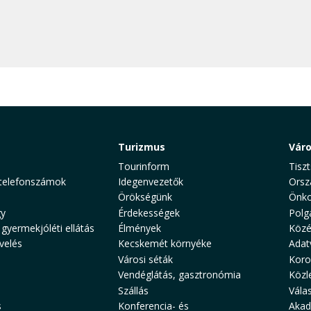
Turizmus
Vár
Tourinform
Tiszt
telefonszámok
Idegenvezetők
Orsz
Örökségünk
Önko
y
Érdekességek
Polg
 gyermekjóléti ellátás
Élmények
Közé
velés
Kecskemét környéke
Adat
Városi séták
Koro
Vendéglátás, gasztronómia
Közl
Szállás
Vála
s
Konferencia- és
Akad