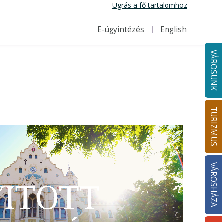
Ugrás a fő tartalomhoz
E-ügyintézés
English
Felső navigáció
VÁROSUNK
TURIZMUS
VÁROSHÁZA