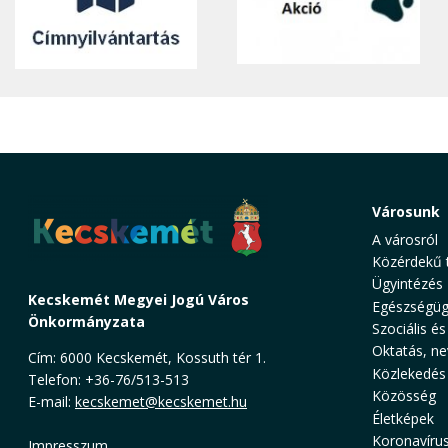
Városunk
A városról
Közérdekű 
Ügyintézés
Kecskemét Megyei Jogú Város
Egészségüg
Önkormányzata
Szociális és
Oktatás, ne
Cím: 6000 Kecskemét, Kossuth tér 1.
Közlekedés
Telefon: +36-76/513-513
Közösség
E-mail:
kecskemet@kecskemet.hu
Életképek
Koronavíru
Impresszum