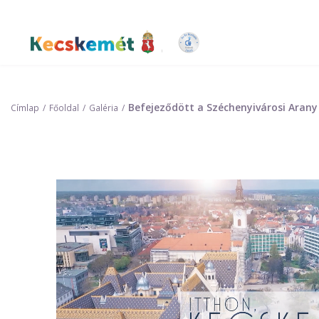
Ugrás
a
tartalomra
Kecskemét Város Honlapja
Befejeződött a Széchenyivárosi Arany 
Címlap
Főoldal
Galéria