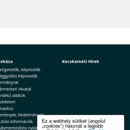
osháza
Kecskeméti Hírek
ségviselők, képviselők
ággyűlési képviselők
rmányzat
ármesteri Hivatal
rdekű adatok
védelem
navírus
emények, hirdetmények
Ez a webhely sütiket (angolul
sztási információk
„cookies”) használ a legjobb
álymentesítési nyilatkozat