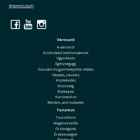
Impresszum
Facebook
YouTube
Instagram
Városunk
A városról
Közérdekű telefonszámok
Ügyintézés
Egészségügy
Szociális és gyermekjóléti ellátás
Oktatás, nevelés
Közlekedés
Közösség
Életképek
Koronavírus
Minden, ami hulladék
Turizmus
Tourinform
Idegenvezetők
Örökségünk
Érdekességek
Élmények