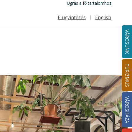
Ugrás a fő tartalomhoz
E-ügyintézés
English
Felső navigáció
VÁROSUNK
TURIZMUS
VÁROSHÁZA