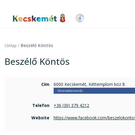
Ugrás
a
tartalomra
Kecskemét Város Honlapja
Beszélő Köntös
Címlap
Beszélő Köntös
Cím
6000 Kecskemét, Kéttemplom köz 8.
Útvonaltervezés
Telefon
+36 (30) 379 4212
Website
https://www.facebook.com/beszelokonto