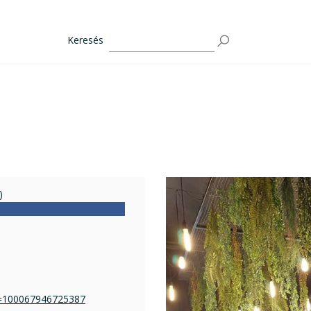
Keresés
)
id=100067946725387