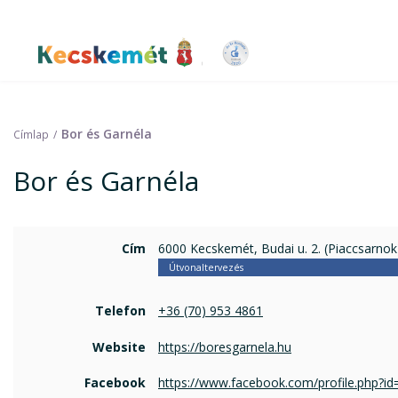
Ugrás
a
tartalomra
Kecskemét Város Honlapja
Bor és Garnéla
Címlap
Bor és Garnéla
Cím
6000 Kecskemét, Budai u. 2. (Piaccsarnok
Útvonaltervezés
Telefon
+36 (70) 953 4861
Website
https://boresgarnela.hu
Facebook
https://www.facebook.com/profile.php?