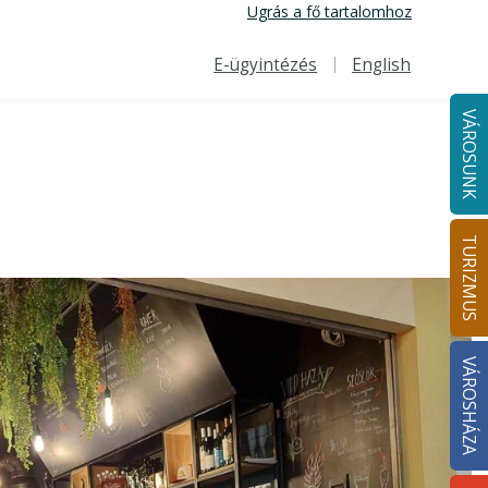
Ugrás a fő tartalomhoz
E-ügyintézés
English
Felső navigáció
VÁROSUNK
TURIZMUS
VÁROSHÁZA