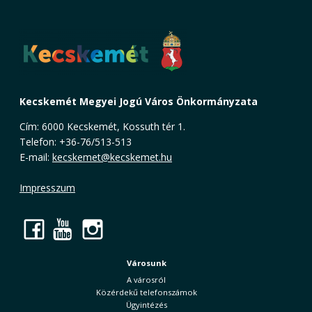
Kecskemét Megyei Jogú Város Önkormányzata
Cím: 6000 Kecskemét, Kossuth tér 1.
Telefon: +36-76/513-513
E-mail:
kecskemet@kecskemet.hu
Impresszum
Facebook
YouTube
Instagram
Városunk
A városról
Közérdekű telefonszámok
Ügyintézés