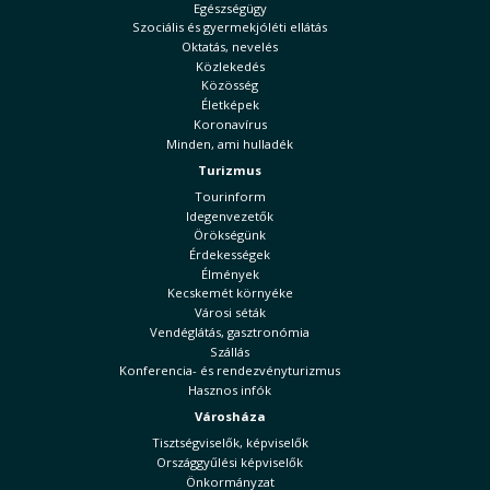
Egészségügy
Szociális és gyermekjóléti ellátás
Oktatás, nevelés
Közlekedés
Közösség
Életképek
Koronavírus
Minden, ami hulladék
Turizmus
Tourinform
Idegenvezetők
Örökségünk
Érdekességek
Élmények
Kecskemét környéke
Városi séták
Vendéglátás, gasztronómia
Szállás
Konferencia- és rendezvényturizmus
Hasznos infók
Városháza
Tisztségviselők, képviselők
Országgyűlési képviselők
Önkormányzat