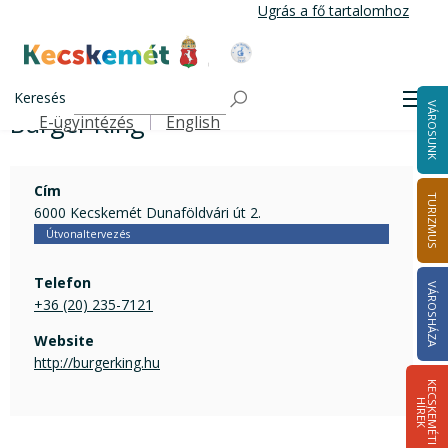
Ugrás
Ugrás a fő tartalomhoz
a
tartalomra
Kecskemét Város Honlapja
Burger King
Címlap
Keresés
Men
VÁROSUNK
Burger King
E-ügyintézés
English
Felső navigáció
Cím
TURIZMUS
6000 Kecskemét Dunaföldvári út 2.
Útvonaltervezés
Telefon
VÁROSHÁZA
+36 (20) 235-7121
Website
http://burgerking.hu
K
E
C
S
K
E
M
É
T
I
Í
R
E
H
K